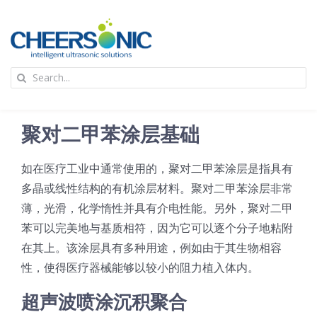
Skip
to
content
To
Search
Na
for:
首页
聚对二甲苯涂层基础
应用
如在医疗工业中通常使用的，聚对二甲苯涂层是指具有
多晶或线性结构的有机涂层材料。聚对二甲苯涂层非常
超声波设备
薄，光滑，化学惰性并​​具有介电性能。另外，聚对二甲
苯可以完美地与基质相符，因为它可以逐个分子地粘附
技术及原理
在其上。该涂层具有多种用途，例如由于其生物相容
性，使得医疗器械能够以较小的阻力植入体内。
氢能技术科普
新闻
超声波喷涂沉积聚合