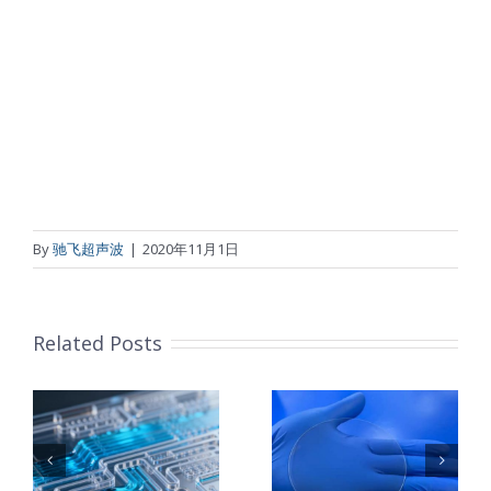
By
驰飞超声波
|
2020年11月1日
Related Posts
：
样
PET石墨烯保
超声波喷涂
护膜特性和应