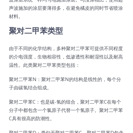
声波施加的涂层要薄得多，在避免橘皮的同时节省喷涂
超声波喷雾成型系统
材料。
聚对二甲苯类型
流量
由于不同的化学结构，多种聚对二甲苯可提供不同程度
双进液
的介电强度，生物相容性，低渗透性和耐湿性以及耐高
温性。此类聚对二甲苯类型包括：
耐化学腐蚀的喷嘴
聚对二甲苯N：聚对二甲苯N的结构是线性的，每个分
子由碳氢结合组成。
喷嘴兼容性
聚对二甲苯C：也是碳-氢的组合，聚对二甲苯C在每个
分子中都包含一个氯原子代替一个氢原子。聚对二甲苯
C具有很高的防潮性。
聚对二甲苯D：类似于聚对二甲苯C，聚对二甲苯D包含