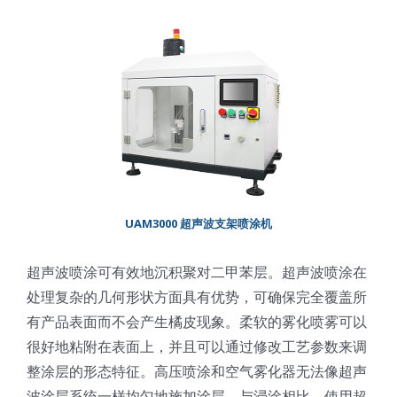
光伏技术科普
联系我们
锂电技术科普
关于我们
半导体技术科普
中文
医疗器械技术科普
中文
UAM3000 超声波支架喷涂机
粉体行业技术科普
ENGLISH
超声波喷涂可有效地沉积聚对二甲苯层。超声波喷涂在
处理复杂的几何形状方面具有优势，可确保完全覆盖所
超声波喷涂原理
有产品表面而不会产生橘皮现象。柔软的雾化喷雾可以
很好地粘附在表面上，并且可以通过修改工艺参数来调
喷涂的影响因素
整涂层的形态特征。高压喷涂和空气雾化器无法像超声
波涂层系统一样均匀地施加涂层。与浸涂相比，使用超