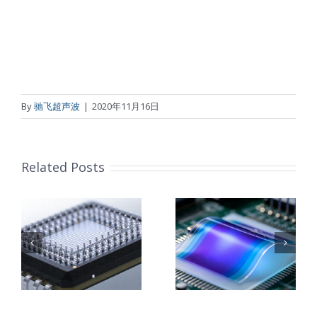
By
驰飞超声波
|
2020年11月16日
Related Posts
柔性薄膜光致
改
变色膜制备 超
钛基钌铱阳极
子
声波喷涂工艺
超声波涂覆解
能
原理及应用研
决方案
究