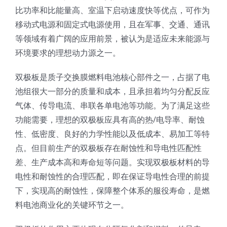
比功率和比能量高、室温下启动速度快等优点，可作为
超声波喷雾成型系统
移动式电源和固定式电源使用，且在军事、交通、通讯
等领域有着广阔的应用前景，被认为是适应未来能源与
流量
环境要求的理想动力源之一。
双极板是质子交换膜燃料电池核心部件之一，占据了电
双进液
池组很大一部分的质量和成本，且承担着均匀分配反应
气体、传导电流、串联各单电池等功能。为了满足这些
耐化学腐蚀的喷嘴
功能需要，理想的双极板应具有高的热/电导率、耐蚀
性、低密度、良好的力学性能以及低成本、易加工等特
点。但目前生产的双极板存在耐蚀性和导电性匹配性
喷嘴兼容性
差、生产成本高和寿命短等问题。实现双极板材料的导
电性和耐蚀性的合理匹配，即在保证导电性合理的前提
下，实现高的耐蚀性，保障整个体系的服役寿命，是燃
料电池商业化的关键环节之一。