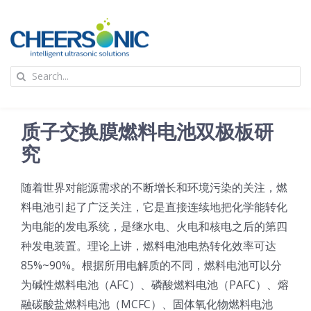
Skip
to
content
To
Search
Na
for:
首页
质子交换膜燃料电池双极板研
应用
究
随着世界对能源需求的不断增长和环境污染的关注，燃
超声波设备
料电池引起了广泛关注，它是直接连续地把化学能转化
为电能的发电系统，是继水电、火电和核电之后的第四
技术及原理
种发电装置。理论上讲，燃料电池电热转化效率可达
85%~90%。根据所用电解质的不同，燃料电池可以分
氢能技术科普
新闻
为碱性燃料电池（AFC）、磷酸燃料电池（PAFC）、熔
融碳酸盐燃料电池（MCFC）、固体氧化物燃料电池