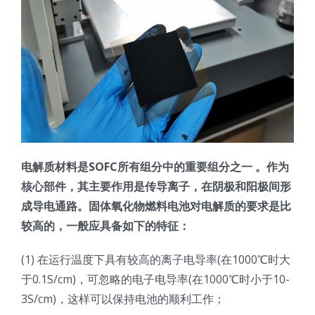
光伏技术科普
联系我们
锂电技术科普
关于我们
半导体技术科普
中文
医疗器械技术科普
中文
电解质材料是SOFC所有组分中的重要组分之一 。作为
核心部件，其主要作用是传导离子，在阴极和阳极间形
粉体行业技术科普
ENGLISH
成导电通路。固体氧化物燃料电池对电解质的要求是比
较高的，一般应具备如下的特征：
超声波喷涂原理
(1) 在运行温度下具有较高的离子电导率(在1000℃时大
于0.1S/cm)，可忽略的电子电导率(在1000℃时小于10-
喷涂的影响因素
3S/cm)，这样可以保持电池的顺利工作；