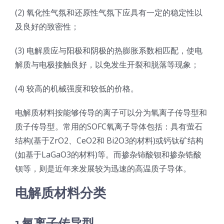
(2) 氧化性气氛和还原性气氛下应具有一定的稳定性以
超声波喷雾成型系统
及良好的致密性；
(3) 电解质应与阳极和阴极的热膨胀系数相匹配，使电
流量
解质与电极接触良好，以免发生开裂和脱落等现象；
双进液
(4) 较高的机械强度和较低的价格。
电解质材料按能够传导的离子可以分为氧离子传导型和
耐化学腐蚀的喷嘴
质子传导型。常用的SOFC氧离子导体包括：具有萤石
结构(基于ZrO2、CeO2和 Bi2O3的材料)或钙钛矿结构
喷嘴兼容性
(如基于LaGaO3的材料)等。而掺杂铈酸钡和掺杂锆酸
钡等，则是近年来发展较为迅速的高温质子导体。
电解质材料分类
1.氧离子传导型