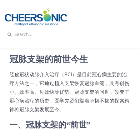
Skip
to
content
To
Search
Na
for:
首页
冠脉支架的前世今生
应用
经皮冠状动脉介入治疗（PCI）是目前冠心病主要的治
疗方法之一，它通过植入支架恢复冠脉血流，具有创伤
超声波设备
小、效率高、见效快等优势。冠脉支架的问世，改变了
冠心病治疗的历史，医学先贤们靠着坚韧不拔的探索精
技术及原理
神将冠脉支架发展至今。
一、冠脉支架的“前世”
氢能技术科普
新闻