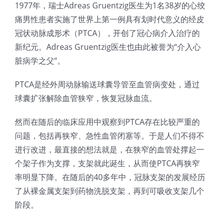
1977年，瑞士Adreas Gruentzig医生为1名38岁的心绞
光伏技术科普
联系我们
痛男性患者实施了世界上第一例具有划时代意义的经皮
冠状动脉成形术（PTCA），开创了冠心病介入治疗的
锂电技术科普
关于我们
新纪元。Adreas Gruentzig医生也由此被誉为“介入心
脏病学之父”。
半导体技术科普
中文
PTCA是经外周动脉输送球囊导管至血管病变处，通过
球囊扩张解除血管狭窄，恢复冠脉血流。
医疗器械技术科普
中文
然而在随后的临床应用中观察到PTCA存在比较严重的
问题，包括再狭窄、急性血管闭塞等。于是人们不得不
粉体行业技术科普
ENGLISH
进行改进，最直接的想法就是，在狭窄的血管处撑起一
个架子作为支撑，支架就此诞生，从而使PTCA再狭窄
超声波喷涂原理
率明显下降。在随后的40多年中，冠脉支架的发展经历
了从裸金属支架到药物洗脱支架，再到可吸收支架几个
阶段。
喷涂的影响因素