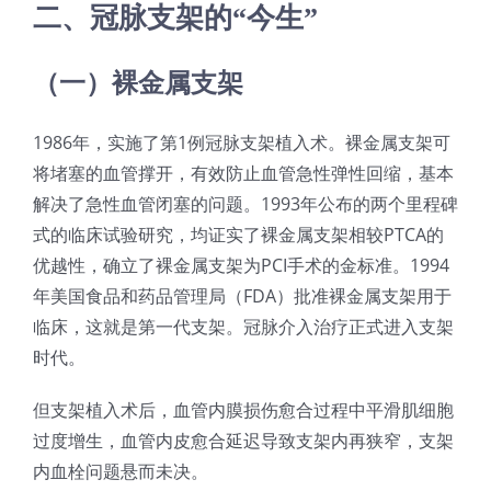
二、冠脉支架的“今生”
超声波喷雾成型系统
（一）裸金属支架
流量
1986年，实施了第1例冠脉支架植入术。裸金属支架可
将堵塞的血管撑开，有效防止血管急性弹性回缩，基本
双进液
解决了急性血管闭塞的问题。1993年公布的两个里程碑
式的临床试验研究，均证实了裸金属支架相较PTCA的
耐化学腐蚀的喷嘴
优越性，确立了裸金属支架为PCI手术的金标准。1994
年美国食品和药品管理局（FDA）批准裸金属支架用于
临床，这就是第一代支架。冠脉介入治疗正式进入支架
喷嘴兼容性
时代。
但支架植入术后，血管内膜损伤愈合过程中平滑肌细胞
过度增生，血管内皮愈合延迟导致支架内再狭窄，支架
内血栓问题悬而未决。