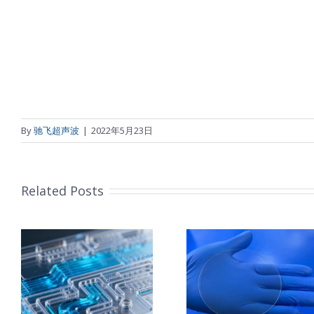
By
驰飞超声波
|
2022年5月23日
Related Posts
：
本
超声波喷涂TiO₂
PET石墨烯
背
涂层
膜特性和应
术