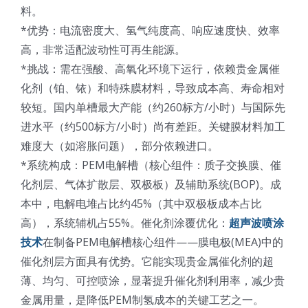
料。
*优势：电流密度大、氢气纯度高、响应速度快、效率
高，非常适配波动性可再生能源。
*挑战：需在强酸、高氧化环境下运行，依赖贵金属催
化剂（铂、铱）和特殊膜材料，导致成本高、寿命相对
较短。国内单槽最大产能（约260标方/小时）与国际先
进水平（约500标方/小时）尚有差距。关键膜材料加工
难度大（如溶胀问题），部分依赖进口。
*系统构成：PEM电解槽（核心组件：质子交换膜、催
化剂层、气体扩散层、双极板）及辅助系统(BOP)。成
本中，电解电堆占比约45%（其中双极板成本占比
高），系统辅机占55%。催化剂涂覆优化：
超声波喷涂
技术
在制备PEM电解槽核心组件——膜电极(MEA)中的
催化剂层方面具有优势。它能实现贵金属催化剂的超
薄、均匀、可控喷涂，显著提升催化剂利用率，减少贵
金属用量，是降低PEM制氢成本的关键工艺之一。