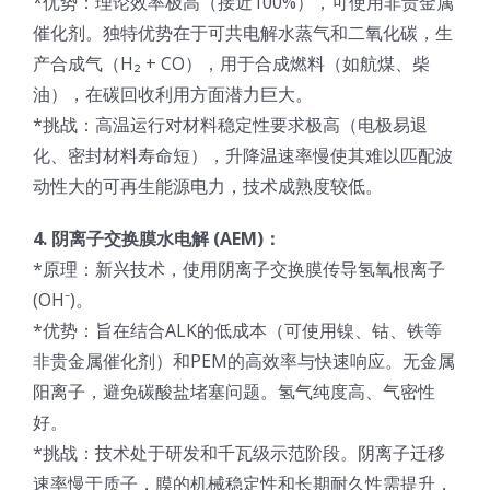
*优势：理论效率极高（接近100%），可使用非贵金属
催化剂。独特优势在于可共电解水蒸气和二氧化碳，生
产合成气（H₂ + CO），用于合成燃料（如航煤、柴
油），在碳回收利用方面潜力巨大。
*挑战：高温运行对材料稳定性要求极高（电极易退
化、密封材料寿命短），升降温速率慢使其难以匹配波
动性大的可再生能源电力，技术成熟度较低。
4. 阴离子交换膜水电解 (AEM)：
*原理：新兴技术，使用阴离子交换膜传导氢氧根离子
(OH⁻)。
*优势：旨在结合ALK的低成本（可使用镍、钴、铁等
非贵金属催化剂）和PEM的高效率与快速响应。无金属
阳离子，避免碳酸盐堵塞问题。氢气纯度高、气密性
好。
*挑战：技术处于研发和千瓦级示范阶段。阴离子迁移
速率慢于质子，膜的机械稳定性和长期耐久性需提升，