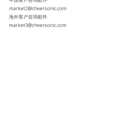
market2@cheersonic.com
海外客户咨询邮件
market3@cheersonic.com