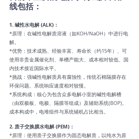
线包括：
超声波喷雾成型系统
1. 碱性水电解 (ALK)：
流量
*原理：在碱性电解质溶液（如KOH/NaOH）中进行电
解。
*优势：技术成熟、经验丰富、寿命长（约15年）、可
双进液
使用非贵金属催化剂、单槽产能大、成本相对较低、国
内技术接近国际水平。
耐化学腐蚀的喷嘴
*挑战：强碱性电解质具有腐蚀性，传统石棉隔膜存在
环保问题。系统响应速度相对较慢。
喷嘴兼容性
*系统构成：核心为包含众多电解小室的碱性电解槽
（由双极板、电极、隔膜等组成）及辅助系统(BOP)。
成本构成中，电堆组件与系统辅机占比相当。
2. 质子交换膜水电解 (PEM)：
*原理：使用质子交换膜作为固态电解质，以纯水为原