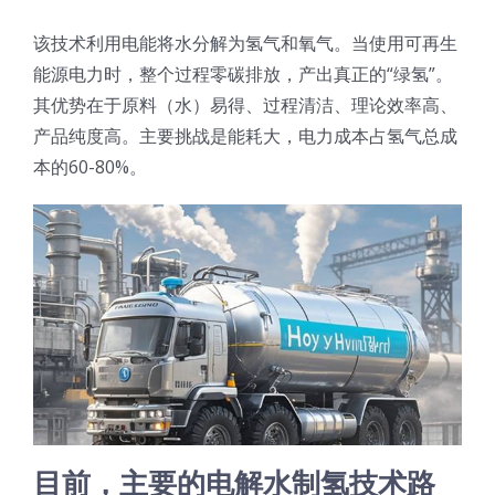
光伏技术科普
联系我们
该技术利用电能将水分解为氢气和氧气。当使用可再生
能源电力时，整个过程零碳排放，产出真正的“绿氢”。
锂电技术科普
关于我们
其优势在于原料（水）易得、过程清洁、理论效率高、
产品纯度高。主要挑战是能耗大，电力成本占氢气总成
本的60-80%。
半导体技术科普
中文
医疗器械技术科普
中文
粉体行业技术科普
ENGLISH
超声波喷涂原理
喷涂的影响因素
目前，主要的电解水制氢技术路