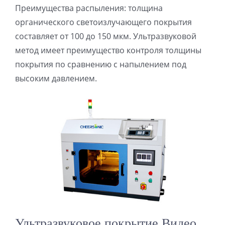
Преимущества распыления: толщина
超声波喷雾成型系统
органического светоизлучающего покрытия
составляет от 100 до 150 мкм. Ультразвуковой
метод имеет преимущество контроля толщины
流量
покрытия по сравнению с напылением под
высоким давлением.
双进液
耐化学腐蚀的喷嘴
喷嘴兼容性
Ультразвуковое покрытие Видео