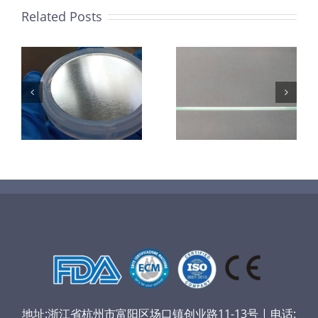
Related Posts
超声波喷涂机
机
超声波喷涂机
喷涂电池隔膜
镜
喷涂导尿包
材料
地址:浙江省杭州市富阳区场口镇创业路11-13号 | 电话: