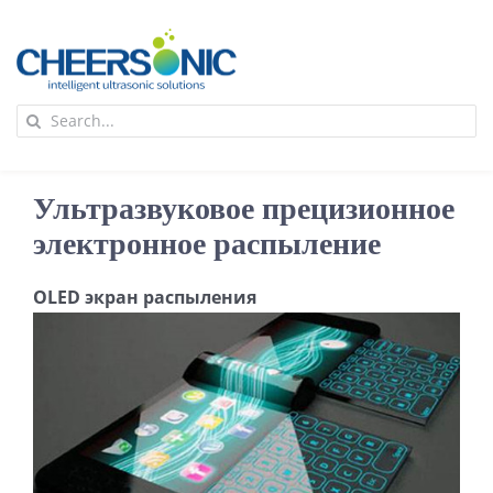
Skip
to
content
To
Search
Na
for:
首页
Ультразвуковое прецизионное
应用
электронное распыление
OLED экран распыления
超声波设备
技术及原理
氢能技术科普
新闻