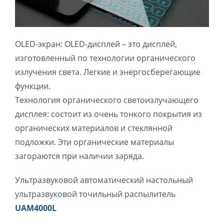
光伏技术科普
联系我们
OLED-экран: OLED-дисплей – это дисплей,
锂电技术科普
关于我们
изготовленный по технологии органического
излучения света. Легкие и энергосберегающие
半导体技术科普
中文
функции.
Технология органического светоизлучающего
医疗器械技术科普
中文
дисплея: состоит из очень тонкого покрытия из
органических материалов и стеклянной
подложки. Эти органические материалы
粉体行业技术科普
ENGLISH
загораются при наличии заряда.
超声波喷涂原理
Ультразвуковой автоматический настольный
ультразвуковой точильный распылитель
UAM4000L
喷涂的影响因素