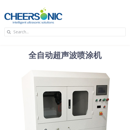
Skip
to
content
To
Search
Na
for:
首页
全自动超声波喷涂机
应用
超声波设备
技术及原理
氢能技术科普
新闻