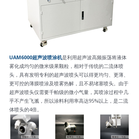
光伏技术科普
联系我们
锂电技术科普
关于我们
半导体技术科普
中文
UAM6000
超声波喷涂机
是利用超声波高频振荡将液体
雾化成均匀的微米级果颗粒，相对于传统的二流体喷
医疗器械技术科普
中文
头，具有发明专利的超声波喷头可以得更均匀、更薄、
更可控的薄膜喷涂及喷雾热解，且不易堵塞喷头。由于
粉体行业技术科普
ENGLISH
超声波喷头仅需要千帕级的微小气量，其喷涂过程中几
乎不产生飞溅，所以涂料利用率高达95%以上，是二流
超声波喷涂原理
体喷头的4倍。
喷涂的影响因素