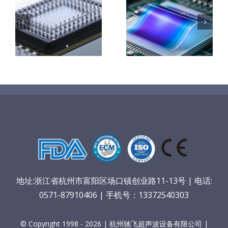
柔性薄膜光致
改
变色膜制备 超
钛基钌铱阳极
子
声波喷涂工艺
超声波涂覆解
能
原理及应用研
决方案
究
地址:浙江省杭州市富阳区场口镇创业路11-13号 | 电话:
0571-87910406 | 手机号：13372540303
© Copyright 1998 - 2026 | 杭州驰飞超声波设备有限公司 |