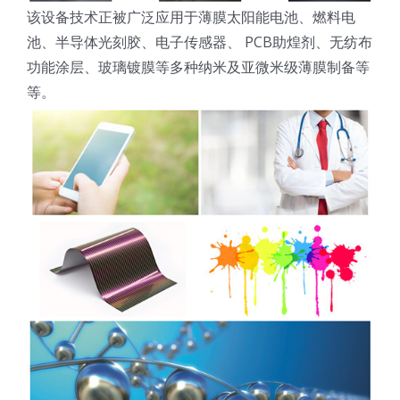
该设备技术正被广泛应用于薄膜太阳能电池、燃料电
超声波喷雾成型系统
池、半导体光刻胶、电子传感器、 PCB助煌剂、无纺布
功能涂层、玻璃镀膜等多种纳米及亚微米级薄膜制备等
等。
流量
双进液
耐化学腐蚀的喷嘴
喷嘴兼容性