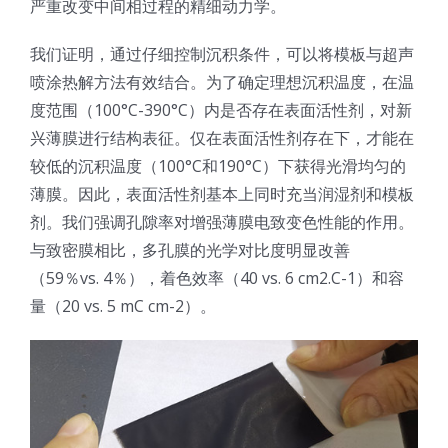
严重改变中间相过程的精细动力学。
光伏技术科普
联系我们
我们证明，通过仔细控制沉积条件，可以将模板与超声
喷涂热解方法有效结合。为了确定理想沉积温度，在温
锂电技术科普
关于我们
度范围（100°C-390°C）内是否存在表面活性剂，对新
兴薄膜进行结构表征。仅在表面活性剂存在下，才能在
半导体技术科普
中文
较低的沉积温度（100°C和190°C）下获得光滑均匀的
薄膜。因此，表面活性剂基本上同时充当润湿剂和模板
医疗器械技术科普
中文
剂。我们强调孔隙率对增强薄膜电致变色性能的作用。
与致密膜相比，多孔膜的光学对比度明显改善
（59％vs. 4％），着色效率（40 vs. 6 cm2.C-1）和容
粉体行业技术科普
ENGLISH
量（20 vs. 5 mC cm-2）。
超声波喷涂原理
喷涂的影响因素