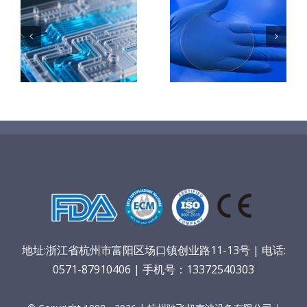
：
样
PET石墨烯保
超声波喷涂
护膜特性和应
TiO₂涂层
着
用
垒
地址:浙江省杭州市富阳区场口镇创业路11-13号 | 电话:
0571-87910406 | 手机号：13372540303