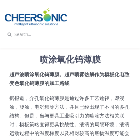
Skip
to
content
To
Search
Na
for:
首页
喷涂氧化钨薄膜
应用
超声波喷涂氧化钨薄膜。超声喷雾热解作为模板化电致
变色氧化钨薄膜的加工路线
超声波设备
据报道，介孔氧化钨薄膜是通过许多工艺途径，即浸
技术及原理
涂，旋涂，电沉积等方法，并且已经出现了不同的多孔
结构。但是，当与更具工业吸引力的喷涂方法相关联
时，模板策略变得更具挑战性。液滴的局限环境，液滴
氢能技术科普
新闻
运动过程中的温度梯度以及相对较高的底物温度可能会