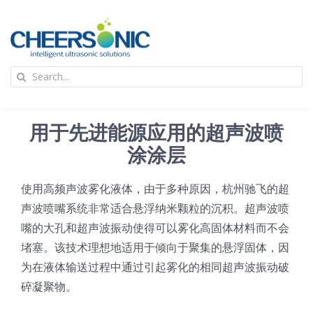
Skip
to
content
To
Search
Na
for:
首页
用于先进能源应用的超声波喷
应用
涂涂层
使用高频声波雾化液体，由于多种原因，杭州驰飞的超
超声波设备
声波喷嘴系统非常适合悬浮纳米颗粒的沉积。超声波喷
嘴的大孔和超声波振动使得可以雾化高固体材料而不会
技术及原理
堵塞。该技术理想地适用于倾向于聚集的悬浮固体，因
为在液体输送过程中通过引起雾化的相同超声波振动破
氢能技术科普
新闻
碎凝聚物。