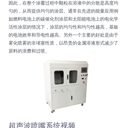
因此，在整个涂覆过程中颗粒在溶液中的分散是高度均
光伏技术科普
联系我们
匀的，从而提供均匀的涂层。通常在先进的能量应用例
如燃料电池上的碳催化剂涂层和太阳能电池上的电化学
锂电技术科普
关于我们
活性涂层的情况下，涂层的均匀性和均匀性越高，基板
的电池效率和导电性越高。另外一个主要的好处是由于
雾化喷雾的非堵塞性质，以昂贵的金属溶液形式减少了
半导体技术科普
中文
原料的浪费和过喷。
医疗器械技术科普
中文
粉体行业技术科普
ENGLISH
超声波喷涂原理
喷涂的影响因素
超声波喷嘴系统视频