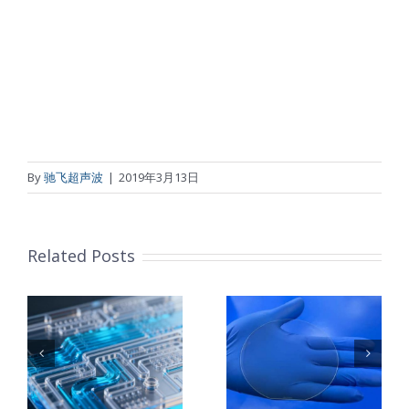
By
驰飞超声波
|
2019年3月13日
Related Posts
：
样
PET石墨烯保
超声波喷涂
护膜特性和应
TiO₂涂层
着
用