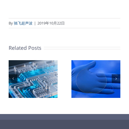
By
驰飞超声波
|
2019年10月22日
Related Posts
：
样
PET石墨烯保
超声波喷涂
护膜特性和应
TiO₂涂层
着
用
垒