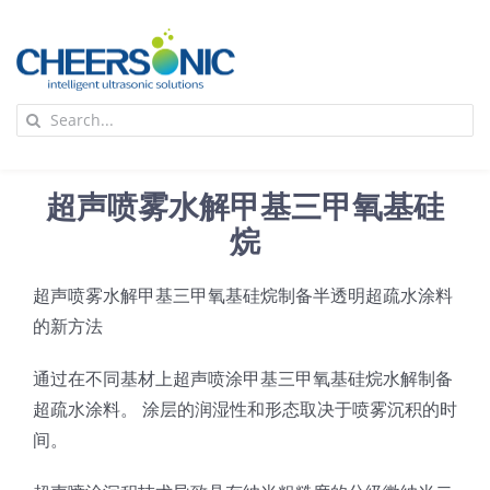
Skip
to
content
To
Search
Na
for:
首页
超声喷雾水解甲基三甲氧基硅
应用
烷
超声喷雾水解甲基三甲氧基硅烷制备半透明超疏水涂料
超声波设备
的新方法
技术及原理
通过在不同基材上超声喷涂甲基三甲氧基硅烷水解制备
超疏水涂料。 涂层的润湿性和形态取决于喷雾沉积的时
间。
氢能技术科普
新闻