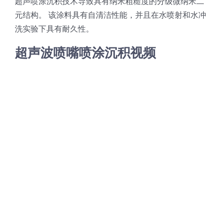
超声喷涂沉积技术导致具有纳米粗糙度的分级微纳米二
光伏技术科普
联系我们
元结构。 该涂料具有自清洁性能，并且在水喷射和水冲
洗实验下具有耐久性。
锂电技术科普
关于我们
超声波喷嘴喷涂沉积视频
半导体技术科普
中文
医疗器械技术科普
中文
粉体行业技术科普
ENGLISH
超声波喷涂原理
喷涂的影响因素