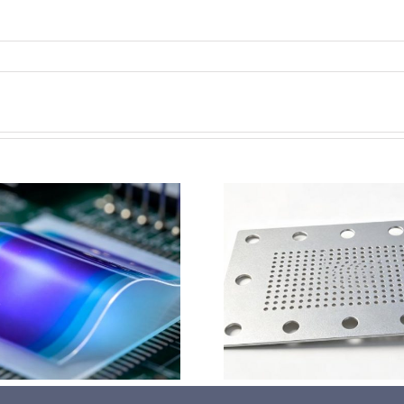
钛基钌铱阳极超声波涂覆
超声波喷涂
解决方案
阳