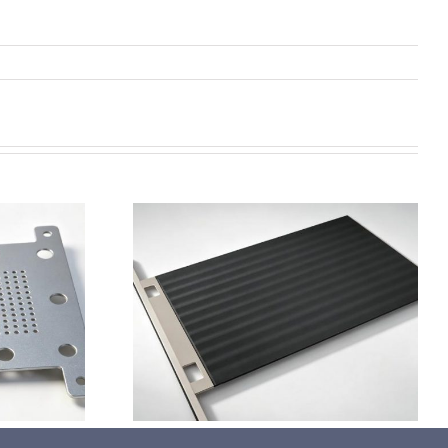
钛基二氧化铅
极