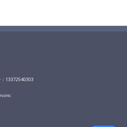
13372540303
sonic