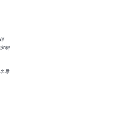
排
定制
半导