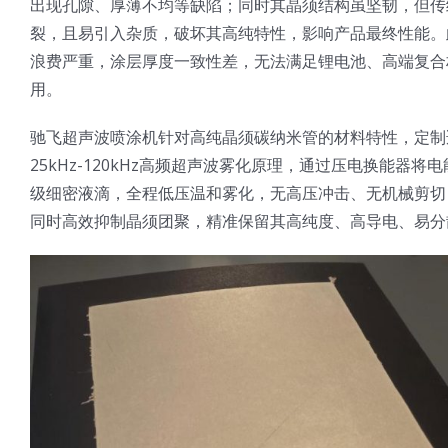
出现孔隙、厚薄不均等缺陷；同时其晶须结构虽坚韧，但传
裂，且易引入杂质，破坏其高纯特性，影响产品最终性能。
浪费严重，涂层厚度一致性差，无法满足锂电池、高端复合
用。
驰飞超声波喷涂机针对高纯晶须碳纳米管的材料特性，定制
25kHz-120kHz高频超声波雾化原理，通过压电换能
级细密液滴，全程低压温和雾化，无高压冲击、无机械剪切
同时高效抑制晶须团聚，精准保留其高纯度、高导电、易分