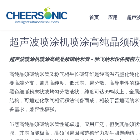
Skip
to
首页
应用
超声
content
超声波喷涂机喷涂高纯晶须碳
超声波喷涂机喷涂高纯晶须碳纳米管 – 驰飞纳米设备精密方
高纯晶须碳纳米管又称气相生长碳纤维是经高温石墨化纯化
要高端分支，兼具高纯度、低比表、易分散、高导电性的核
黑色细腻粉末状或均匀分散液状，纯度可达99%以上，金属杂质
结构，可通过化学气相沉积法制备而成，相较于普通碳纳米
备需求，兼容性极强。
虽然高纯晶须碳纳米管性能卓越、应用广泛，但受其晶须状
膜。其表面能极高，晶须间易因强范德华力发生团聚缠结，