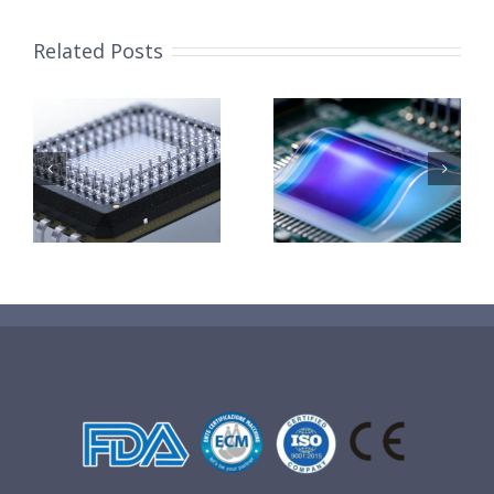
Related Posts
柔性薄膜光致
改
变色膜制备 超
钛基钌铱阳极
子
声波喷涂工艺
超声波涂覆解
能
原理及应用研
决方案
究