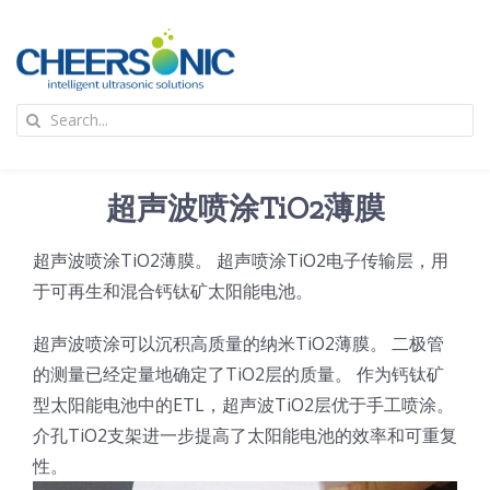
Skip
to
content
To
Search
Na
for:
首页
超声波喷涂TiO2薄膜
应用
超声波喷涂TiO2薄膜。 超声喷涂TiO2电子传输层，用
于可再生和混合钙钛矿太阳能电池。
超声波设备
超声波喷涂可以沉积高质量的纳米TiO2薄膜。 二极管
技术及原理
的测量已经定量地确定了TiO2层的质量。 作为钙钛矿
型太阳能电池中的ETL，超声波TiO2层优于手工喷涂。
介孔TiO2支架进一步提高了太阳能电池的效率和可重复
氢能技术科普
新闻
性。