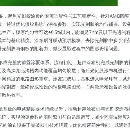
备，聚焦光刻胶涂覆的专项适配性与工艺稳定性。针对AMB陶瓷
覆，通过优化供胶系统与涂布参数，实现光刻胶的均匀铺展。设
产，膜厚均匀性可达±0.5%以内，能满足7nm及以下先进制
成本与基础精度。涂布后可联动预烘模块，去除光刻胶中多余溶
升光刻胶与铜板的附着力，减少显影过程中的图形坍塌问题。
，形成完整的前置涂覆体系。流程初期，超声涂布机完成光刻胶的
面及高深宽比沟槽内均能覆盖均匀胶层；随后光刻胶涂布机进行
不同精度的电路图形需求。涂覆完成后，基板进入曝光环节，紫
的光刻胶，最终形成预设的铜板电路图形，而两款涂布设备的涂
与散热效率。
陶瓷基板的电路精度要求持续提升，推动超声涂布机与光刻胶涂布
系统，实现涂覆参数的实时监测与自适应调节，减少环境温湿度
工艺的涂布设备正突破核心技术瓶颈，优化精密部件性能，既满足