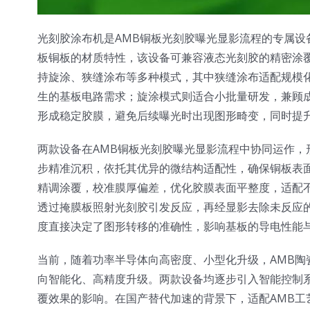
光刻胶涂布机是AMB铜板光刻胶曝光显影流程的专属设
板铜板的材质特性，该设备可兼容液态光刻胶的精密涂
持旋涂、狭缝涂布等多种模式，其中狭缝涂布适配规模化生
生的基板电路需求；旋涂模式则适合小批量研发，兼顾
形成稳定胶膜，避免后续曝光时出现图形畸变，同时提
两款设备在AMB铜板光刻胶曝光显影流程中协同运作
步精准沉积，依托其优异的微结构适配性，确保铜板表
精调涂覆，校准膜厚偏差，优化胶膜表面平整度，适配
透过掩膜板照射光刻胶引发反应，再经显影去除未反应
度直接决定了图形转移的准确性，影响基板的导电性能
当前，随着功率半导体向高密度、小型化升级，AMB
向智能化、高精度升级。两款设备均逐步引入智能控制
覆效果的影响。在国产替代加速的背景下，适配AMB