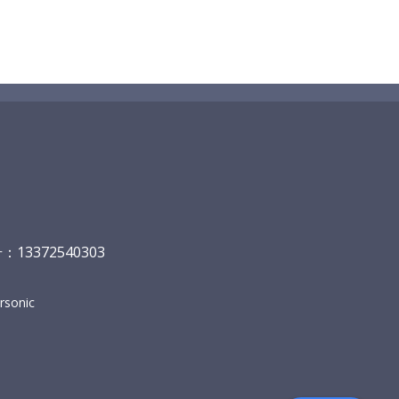
13372540303
sonic