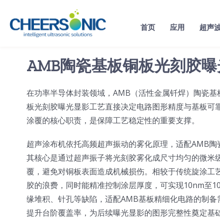
Skip
to
首页
应用
超声
content
AMB陶瓷基板铜板光刻胶
在功率半导体封装领域，AMB（活性金属钎焊）陶瓷
板光刻胶曝光显影工艺直接决定电路图形精度与基板可
涂覆的核心职责，是保障工艺稳定性的重要支撑。
超声涂布机依托高频超声振动的雾化原理，适配AMB
其核心是通过超声振子将光刻胶雾化成尺寸均匀的微米
覆，避免对铜板表面造成机械损伤。相较于传统旋涂工艺
胶的浪费，同时能精准控制涂层厚度，可实现10nm至1
缘堆积、针孔等缺陷，适配AMB基板精细化电路的制
提升台阶覆盖率，为后续曝光显影的图形完整性奠定基