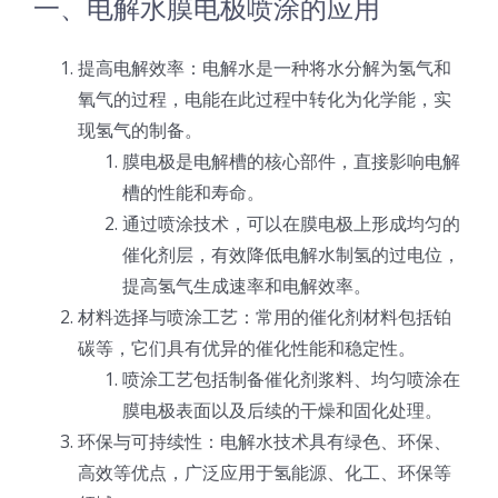
一、电解水膜电极喷涂的应用
光伏技术科普
联系我们
提高电解效率：电解水是一种将水分解为氢气和
锂电技术科普
氧气的过程，电能在此过程中转化为化学能，实
关于我们
现氢气的制备。
膜电极是电解槽的核心部件，直接影响电解
半导体技术科普
中文
槽的性能和寿命。
通过喷涂技术，可以在膜电极上形成均匀的
医疗器械技术科普
中文
催化剂层，有效降低电解水制氢的过电位，
提高氢气生成速率和电解效率。
材料选择与喷涂工艺：常用的催化剂材料包括铂
粉体行业技术科普
ENGLISH
碳等，它们具有优异的催化性能和稳定性。
喷涂工艺包括制备催化剂浆料、均匀喷涂在
超声波喷涂原理
膜电极表面以及后续的干燥和固化处理。
环保与可持续性：电解水技术具有绿色、环保、
喷涂的影响因素
高效等优点，广泛应用于氢能源、化工、环保等