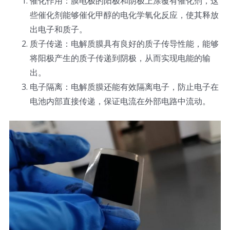
催化作用：膜电极的阳极和阴极上涂覆有催化剂，这
光伏技术科普
联系我们
些催化剂能够催化甲醇的电化学氧化反应，使其释放
出电子和质子。
质子传递：电解质膜具有良好的质子传导性能，能够
锂电技术科普
关于我们
将阳极产生的质子传递到阴极，从而实现电能的输
出。
半导体技术科普
中文
电子隔离：电解质膜还能有效隔离电子，防止电子在
电池内部直接传递，保证电流在外部电路中流动。
医疗器械技术科普
中文
粉体行业技术科普
ENGLISH
超声波喷涂原理
喷涂的影响因素