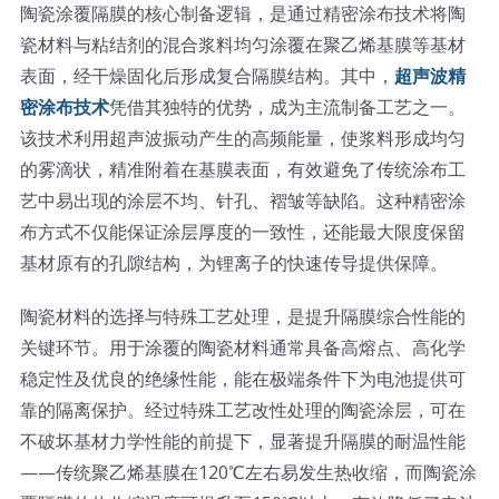
陶瓷涂覆隔膜的核心制备逻辑，是通过精密涂布技术将陶
超声波喷雾成型系统
瓷材料与粘结剂的混合浆料均匀涂覆在聚乙烯基膜等基材
表面，经干燥固化后形成复合隔膜结构。其中，
超声波精
密涂布技术
凭借其独特的优势，成为主流制备工艺之一。
流量
该技术利用超声波振动产生的高频能量，使浆料形成均匀
的雾滴状，精准附着在基膜表面，有效避免了传统涂布工
双进液
艺中易出现的涂层不均、针孔、褶皱等缺陷。这种精密涂
布方式不仅能保证涂层厚度的一致性，还能最大限度保留
耐化学腐蚀的喷嘴
基材原有的孔隙结构，为锂离子的快速传导提供保障。
陶瓷材料的选择与特殊工艺处理，是提升隔膜综合性能的
喷嘴兼容性
关键环节。用于涂覆的陶瓷材料通常具备高熔点、高化学
稳定性及优良的绝缘性能，能在极端条件下为电池提供可
靠的隔离保护。经过特殊工艺改性处理的陶瓷涂层，可在
不破坏基材力学性能的前提下，显著提升隔膜的耐温性能
——传统聚乙烯基膜在120℃左右易发生热收缩，而陶瓷涂