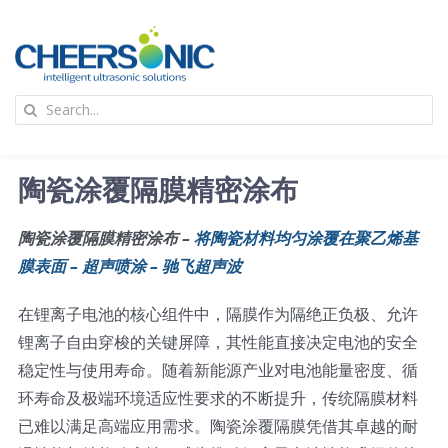
Skip
to
content
To
Search
Na
for:
首页
陶瓷涂覆隔膜精密涂布
应用
陶瓷涂覆隔膜精密涂布 –
将陶瓷材料均匀涂覆在聚乙烯基
膜表面 – 超声喷涂 – 驰飞超声波
超声波设备
在锂离子电池的核心组件中，隔膜作为隔绝正负极、允许
技术及原理
锂离子自由穿梭的关键屏障，其性能直接决定电池的安全
稳定性与使用寿命。随着新能源产业对电池能量密度、循
环寿命及极端环境适应性要求的不断提升，传统隔膜材料
氢能技术科普
新闻
已难以满足高端应用需求。陶瓷涂覆隔膜凭借其卓越的耐