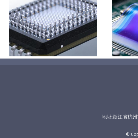
柔性薄膜光致变色膜制备
超声波喷涂工艺原理及应
用研究
地址:浙江省杭州市富
© Co