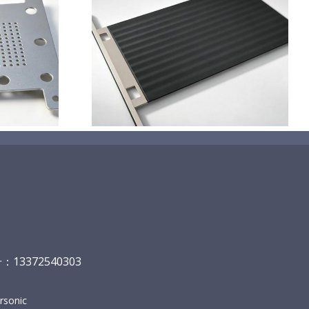
钛基二氧化铅
极
13372540303
sonic