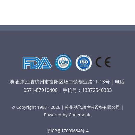
地址:浙江省杭州市富阳区场口镇创业路11-13号 | 电话:
0571-87910406 | 手机号：13372540303
© Copyright 1998 - 2026 | 杭州驰飞超声波设备有限公司 |
Powered by Cheersonic
浙ICP备17009684号-4