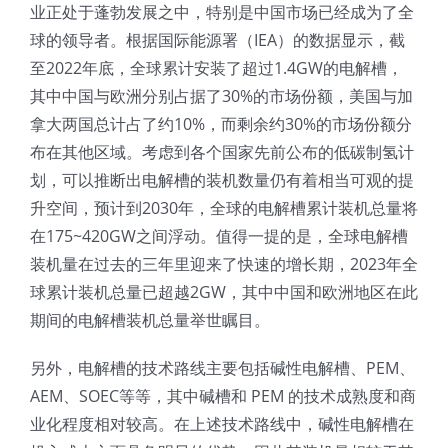
业正处于蓬勃发展之中，特别是中国市场已经成为了全
超声波喷雾成型系统
球的领导者。根据国际能源署（IEA）的数据显示，截
至2022年底，全球累计安装了超过1.4GW的电解槽，
其中中国与欧洲分别占据了30%的市场份额，美国与加
流量
拿大两国总计占了约10%，而剩余约30%的市场份额分
布在其他区域。考虑到各个国家先前公布的低碳制氢计
双进液
划，可以推断出电解槽的装机数量仍有着相当可观的提
升空间，预计到2030年，全球的电解槽累计装机总量将
在175~420GW之间浮动。值得一提的是，全球电解槽
耐化学腐蚀的喷嘴
装机量在过去的三年里迎来了快速的增长期，2023年全
球累计装机总量已超越2GW，其中中国和欧洲地区在此
喷嘴兼容性
期间的电解槽装机总量举世瞩目。
另外，电解槽的技术路线主要包括碱性电解槽、PEM、
AEM、SOEC等等，其中碱槽和 PEM 的技术成熟度和商
业化程度相对较高。在上述技术路线中，碱性电解槽在