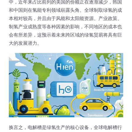
中，近年来占比前列的美国的份额正在逐渐减少，韩国
光伏技术科普
联系我们
和中国则在氢能专利领域崭露头角。全球制取绿氢的成
本相对较高，并且由于风能和太阳能资源、产业政策、
制氢产业成熟度等各种因素的影响，不同地区的成本也
锂电技术科普
关于我们
会有所差异，这预示着未来跨区域的绿氢贸易将具有巨
大的发展潜力。
半导体技术科普
中文
医疗器械技术科普
中文
粉体行业技术科普
ENGLISH
超声波喷涂原理
喷涂的影响因素
换言之，电解槽是绿氢生产的核心设备，全球电解槽行