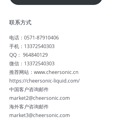
联系方式
电话：0571-87910406
手机：13372540303
QQ： 964840129
微信：13372540303
推荐网站：www.cheersonic.cn
https://cheersonic-liquid.com/
中国客户咨询邮件
market2@cheersonic.com
海外客户咨询邮件
market3@cheersonic.com