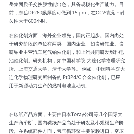
岳集团质子交换膜性能出色，具备规模化生产能力。目
光伏技术科普
联系我们
前，东岳DF260膜厚度可做到 15 μm，在OCV情况下耐
久性大于600小时。
锂电技术科普
关于我们
在催化剂方面，海外企业领先，国内正起步。国内尚处
于研究阶段的单位有两类：国内企业，如贵研铂业。贵
半导体技术科普
中文
研铂业主营汽车尾气铂催化剂，和上汽共同研发燃料电
池催化剂。研究机构，如中国科学院 大连化学物理研究
医疗器械技术科普
中文
所、上海交通大学、清华大学等。 例如，中国科学院大
连化学物理研究所制备的 Pt3Pd/C 合金催化剂，已应
用于新源动力生产的燃料电池发动机。
粉体行业技术科普
ENGLISH
超声波喷涂原理
在碳纸产品方面，主要由日本Toray公司等几个国际大
生产商垄断，国内碳纸产品尚处于研发及小规模生产阶
喷涂的影响因素
段。在系统部件方面，氢气循环泵主要依赖进口，空压