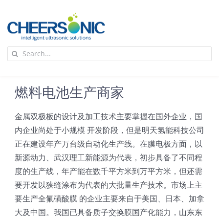
Skip
to
content
To
Search
Na
for:
首页
燃料电池生产商家
应用
金属双极板的设计及加工技术主要掌握在国外企业，国
内企业尚处于小规模 开发阶段，但是明天氢能科技公司
超声波设备
正在建设年产万台级自动化生产线。在膜电极方面，以
新源动力、武汉理工新能源为代表，初步具备了不同程
技术及原理
度的生产线，年产能在数千平方米到万平方米，但还需
要开发以狭缝涂布为代表的大批量生产技术。市场上主
要生产全氟磺酸膜 的企业主要来自于美国、日本、加拿
氢能技术科普
新闻
大及中国。我国已具备质子交换膜国产化能力，山东东