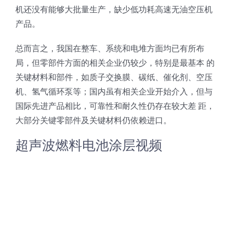
机还没有能够大批量生产，缺少低功耗高速无油空压机
超声波喷雾成型系统
产品。
总而言之，我国在整车、系统和电堆方面均已有所布
流量
局，但零部件方面的相关企业仍较少，特别是最基本 的
关键材料和部件，如质子交换膜、碳纸、催化剂、空压
双进液
机、氢气循环泵等；国内虽有相关企业开始介入，但与
国际先进产品相比，可靠性和耐久性仍存在较大差 距，
大部分关键零部件及关键材料仍依赖进口。
耐化学腐蚀的喷嘴
超声波燃料电池涂层视频
喷嘴兼容性