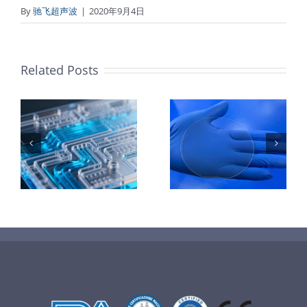
By
驰飞超声波
|
2020年9月4日
Related Posts
：
样
PET石墨烯保
超声波喷涂
护膜特性和应
TiO₂涂层
着
用
垒