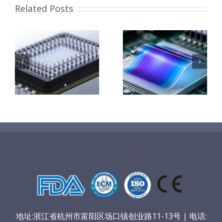
Related Posts
柔性薄膜光致
改
变色膜制备 超
钛基钌铱阳极
子
声波喷涂工艺
超声波涂覆解
能
原理及应用研
决方案
究
地址:浙江省杭州市富阳区场口镇创业路11-13号 | 电话: