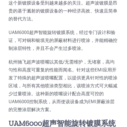
这个新镀膜设备受到越来越多的关注。超声波镀膜是昂
光伏技术科普
联系我们
贵的基于溅射的镀膜设备的一种经济高效、快速且简单
的替代方法。
锂电技术科普
关于我们
UAM6000超声智能旋转镀膜系统，经过专门设计和验
证，可对铜和银填充的屏蔽材料进行喷涂，并能精确控
半导体技术科普
中文
制涂层特性，并且不会产生过多喷涂。
杭州驰飞超声波喷嘴以其低/无需维护，无堵塞，高均
医疗器械技术科普
中文
匀性和高度可重复的性能而闻名。针对这些EMI应用开
发了特殊的超声波喷嘴配置，以提供更具针对性的喷涂
粉体行业技术科普
ENGLISH
区域，与所有其他喷涂类型相比，该喷涂方式可大幅减
少过量喷涂。这种新的喷嘴设计配合高度可控的
超声波喷涂原理
UAM6000控制系统，从而使该设备成为EMI屏蔽涂层
的完整涂层解决方案。
喷涂的影响因素
UAM6000超声智能旋转镀膜系统