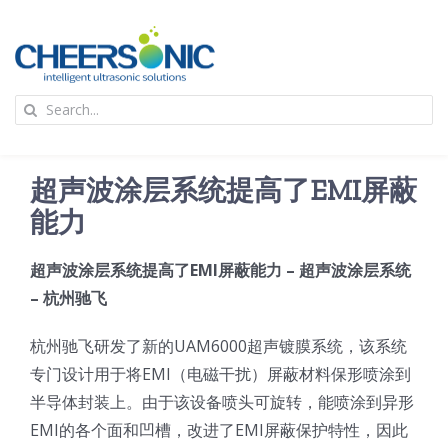
Skip
to
content
To
Search
Na
for:
首页
超声波涂层系统提高了EMI屏蔽
应用
能力
超声波涂层系统提高了EMI屏蔽能力 – 超声波涂层系统
超声波设备
– 杭州驰飞
技术及原理
杭州驰飞研发了新的UAM6000超声镀膜系统，该系统
专门设计用于将EMI（电磁干扰）屏蔽材料保形喷涂到
半导体封装上。由于该设备喷头可旋转，能喷涂到异形
氢能技术科普
新闻
EMI的各个面和凹槽，改进了EMI屏蔽保护特性，因此