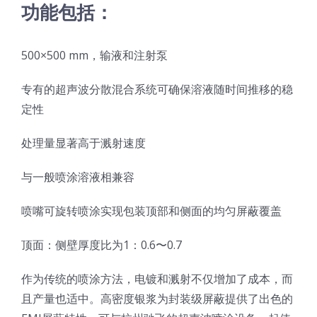
功能包括：
超声波喷雾成型系统
500×500 mm，输液和注射泵
流量
专有的超声波分散混合系统可确保溶液随时间推移的稳
定性
双进液
处理量显著高于溅射速度
耐化学腐蚀的喷嘴
与一般喷涂溶液相兼容
喷嘴可旋转喷涂实现包装顶部和侧面的均匀屏蔽覆盖
喷嘴兼容性
顶面：侧壁厚度比为1：0.6〜0.7
作为传统的喷涂方法，电镀和溅射不仅增加了成本，而
且产量也适中。高密度银浆为封装级屏蔽提供了出色的