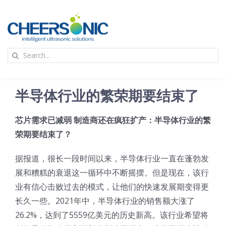
Skip
to
content
To
Search
Na
for:
首页
半导体行业的繁荣期要结束了
应用
芯片需求已减弱 制造商还在疯狂扩产：半导体行业的繁
荣期要结束了？
超声波设备
据报道，很长一段时间以来，半导体行业一直在蓬勃发
技术及原理
展和糟糕的衰退这一循环中不断摇摆。但是现在，该行
业有信心击败过去的模式，让他们的快速发展期变得更
长久一些。2021年中，半导体行业的销售额大涨了
氢能技术科普
新闻
26.2%，达到了5559亿美元的历史新高。该行业希望将