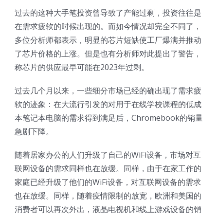
过去的这种大手笔投资曾导致了产能过剩，投资往往是
超声波喷雾成型系统
在需求疲软的时候出现的。而如今情况却完全不同了，
多位分析师都表示，明显的芯片短缺使工厂爆满并推动
流量
了芯片价格的上涨。但是也有分析师对此提出了警告，
称芯片的供应最早可能在2023年过剩。
双进液
过去几个月以来，一些细分市场已经的确出现了需求疲
软的迹象：在大流行引发的对用于在线学校课程的低成
耐化学腐蚀的喷嘴
本笔记本电脑的需求得到满足后，Chromebook的销量
急剧下降。
喷嘴兼容性
随着居家办公的人们升级了自己的WiFi设备，市场对互
联网设备的需求同样也在放缓。同样，由于在家工作的
家庭已经升级了他们的WiFi设备，对互联网设备的需求
也在放缓。同样，随着疫情限制的放宽，欧洲和美国的
消费者可以再次外出，液晶电视机和线上游戏设备的销