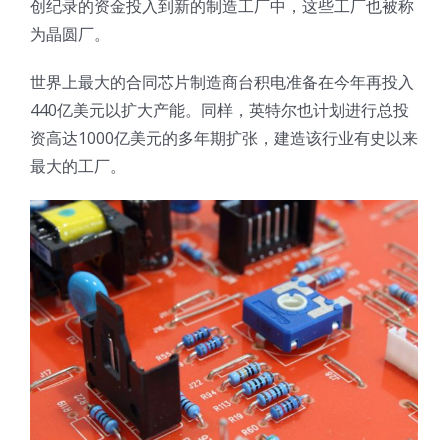
创纪录的资金投入到新的制造工厂中，这些工厂也被称
光伏技术科普
联系我们
为晶圆厂。
世界上最大的合同芯片制造商台积电准备在今年再投入
锂电技术科普
关于我们
440亿美元以扩大产能。同样，英特尔也计划进行总投
资高达1000亿美元的多年期扩张，建造该行业有史以来
半导体技术科普
中文
最大的工厂。
医疗器械技术科普
中文
粉体行业技术科普
ENGLISH
超声波喷涂原理
喷涂的影响因素