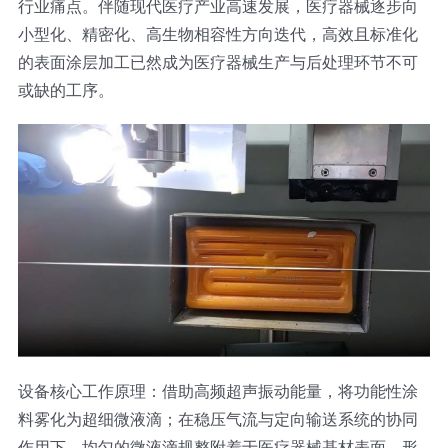
行业痛点。伴随现代医疗产业高速发展，医疗器械逐步向
光伏技术科普
联系我们
小型化、精密化、高生物相容性方向迭代，高效且标准化
的表面涂层加工已然成为医疗器械生产与后处理环节不可
锂电技术科普
关于我们
或缺的工序。
半导体技术科普
中文
医疗器械技术科普
中文
粉体行业技术科普
ENGLISH
超声波喷涂原理
设备核心工作原理：借助高频超声振动能量，将功能性涂
料雾化为超细微液滴；在稳压气流与定向输送系统的协同
喷涂的影响因素
作用下，均匀的微液滴规整附着于医疗器械基材表面，形