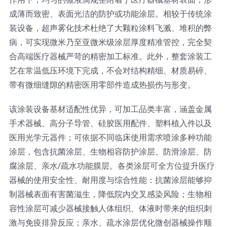
成薄而致密、表面光洁的防护或功能涂层。相较于传统涂
超声波喷雾成型系统
装设备，超声雾化技术杜绝了大颗粒涂料飞溅、堆积的弊
病，可实现微米乃至亚微米级涂层厚度精准管控，完全契
流量
合高端医疗器械严苛的精密加工标准。此外，整套涂装工
艺在常温低压环境下完成，不会对结构精细、材质易碎、
带有微细缝隙的精密医用零部件造成热损伤与形变。
双进液
该涂装设备基材适配性优异，可加工品类丰富，涵盖金属
耐化学腐蚀的喷嘴
手术器械、高分子导管、硅胶医用配件、塑料植入件以及
医用光学元器件；可依据不同临床使用需求喷涂多种功能
涂层，包含抗菌涂层、生物相容防护涂层、防滑涂层、防
喷嘴兼容性
腐涂层、亲水/疏水功能膜层。各类涂层可全方位提升医疗
器械的使用安全性、耐用度与综合性能：抗菌涂层能够抑
制器械表面有害菌滋生，降低院内交叉感染风险；生物相
容性涂层可减少器械接触人体组织、体液时带来的组织刺
激与免疫排异反应；亲水、疏水涂层优化微创器械操作顺