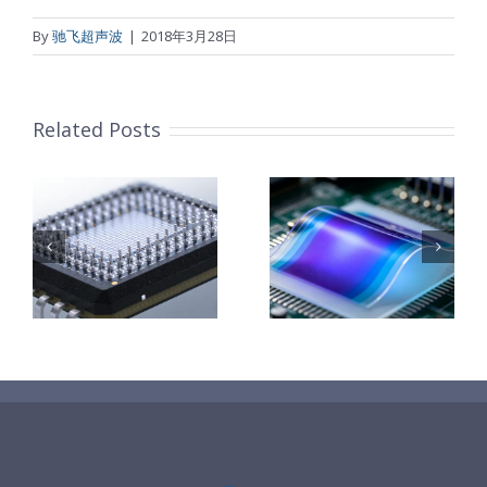
By
驰飞超声波
|
2018年3月28日
超声波喷雾成型系统
流量
Related Posts
双进液
柔性薄膜光致
改
变色膜制备 超
钛基钌铱阳极
子
耐化学腐蚀的喷嘴
声波喷涂工艺
超声波涂覆解
能
原理及应用研
决方案
喷嘴兼容性
究