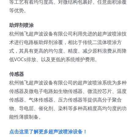
等工艺有着均匀度高、对微结构包裹好、任意面积涂覆
光伏技术科普
联系我们
等优势。
助焊剂喷涂
锂电技术科普
关于我们
杭州驰飞超声波设备有限公司利用先进的超声波喷涂技
术进行电路板助焊剂涂覆，相比于传统二流体喷涂方
半导体技术科普
中文
式，其具有更高的均匀度、精度、减少原料浪费从而降
低VOCs排放、以及更低的系统维护费用。
医疗器械技术科普
中文
传感器
杭州驰飞超声波设备有限公司的超声波喷涂系统为多种
粉体行业技术科普
ENGLISH
传感器及微电子电路如生物传感器、微流控芯片、温度
传感器、气体传感器、压力传感器等提供高分子聚合
超声波喷涂原理
物、导电层、催化剂、染料等多种高精度高均匀度的功
能性薄膜制备。
喷涂的影响因素
点击这里了解更多超声波喷涂设备！