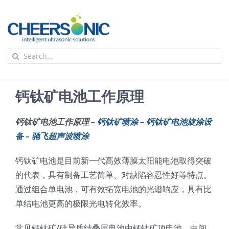
Skip
to
content
To
Search
Na
for:
首页
钙钛矿电池工作原理
应用
钙钛矿电池工作原理 –
钙钛矿喷涂
–
钙钛矿电池旋涂设
备
–
驰飞超声波喷涂
超声波设备
钙钛矿电池是目前新一代高效薄膜太阳能电池取得突破
技术及原理
的代表，具有制备工艺简单、对缺陷容忍性好等特点。
通过组合单电池，可有效拓宽电池的光谱响应，具有比
单结电池更高的极限光电转化效率。
氢能技术科普
新闻
常见钙钛矿/硅异质结叠层电池由钙钛矿顶电池、中间