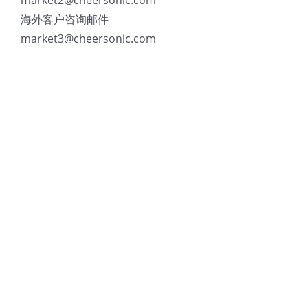
market2@cheersonic.com
海外客户咨询邮件
market3@cheersonic.com