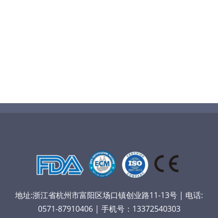
地址:浙江省杭州市富阳区场口镇创业路11-13号 | 电话:
0571-87910406 | 手机号：13372540303