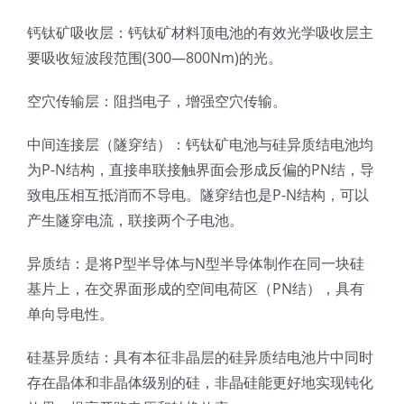
钙钛矿吸收层：钙钛矿材料顶电池的有效光学吸收层主
超声波喷雾成型系统
要吸收短波段范围(300—800Nm)的光。
流量
空穴传输层：阻挡电子，增强空穴传输。
中间连接层（隧穿结）：钙钛矿电池与硅异质结电池均
双进液
为P-N结构，直接串联接触界面会形成反偏的PN结，导
致电压相互抵消而不导电。隧穿结也是P-N结构，可以
耐化学腐蚀的喷嘴
产生隧穿电流，联接两个子电池。
异质结：是将P型半导体与N型半导体制作在同一块硅
喷嘴兼容性
基片上，在交界面形成的空间电荷区（PN结），具有
单向导电性。
硅基异质结：具有本征非晶层的硅异质结电池片中同时
存在晶体和非晶体级别的硅，非晶硅能更好地实现钝化