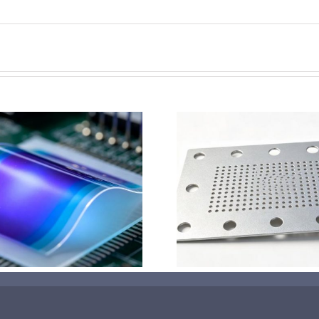
钛基钌铱阳极超声波涂覆
超声波喷涂
解决方案
阳