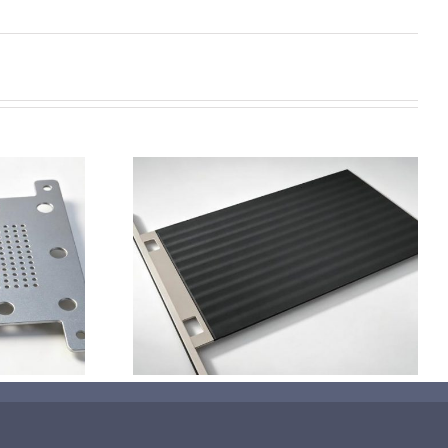
钛基二氧化铅
极