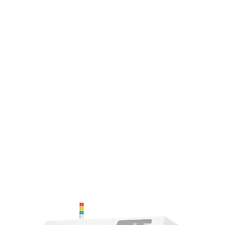
超声波喷雾成型系统
流量
双进液
耐化学腐蚀的喷嘴
喷嘴兼容性