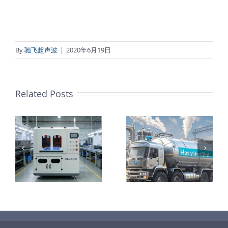
By
驰飞超声波
|
2020年6月19日
Related Posts
声
师
认识氢、了解
电解槽研报
氢、守护氢安
定
全
方