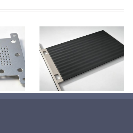
钛基二氧化铅
极