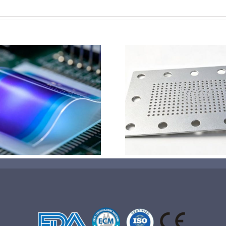
钛基钌铱阳极超声波涂覆
超声波喷涂
解决方案
阳