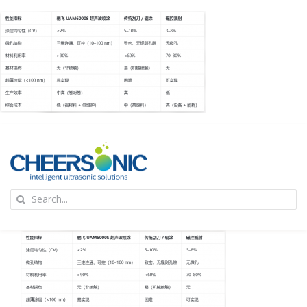
Skip
to
content
To
Search
Na
for:
首页
应用