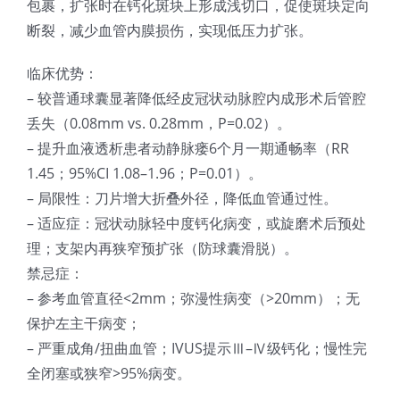
包裹，扩张时在钙化斑块上形成浅切口，促使斑块定向
光伏技术科普
联系我们
断裂，减少血管内膜损伤，实现低压力扩张。
临床优势：
锂电技术科普
关于我们
– 较普通球囊显著降低经皮冠状动脉腔内成形术后管腔
丢失（0.08mm vs. 0.28mm，P=0.02）。
半导体技术科普
中文
– 提升血液透析患者动静脉瘘6个月一期通畅率（RR
1.45；95%CI 1.08–1.96；P=0.01）。
– 局限性：刀片增大折叠外径，降低血管通过性。
医疗器械技术科普
中文
– 适应症：冠状动脉轻中度钙化病变，或旋磨术后预处
理；支架内再狭窄预扩张（防球囊滑脱）。
粉体行业技术科普
ENGLISH
禁忌症：
– 参考血管直径<2mm；弥漫性病变（>20mm）；无
超声波喷涂原理
保护左主干病变；
– 严重成角/扭曲血管；IVUS提示Ⅲ–Ⅳ级钙化；慢性完
全闭塞或狭窄>95%病变。
喷涂的影响因素