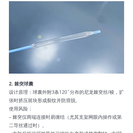
超声波喷雾成型系统
流量
双进液
耐化学腐蚀的喷嘴
2. 棘突球囊
喷嘴兼容性
设计原理：球囊外附3条120˚分布的尼龙棘突丝/棱，扩
张时挤压斑块形成裂纹并防滑脱。
使用风险：
– 棘突仅两端连接时易缠结（尤其支架网眼内操作或第
二导丝通过时）。