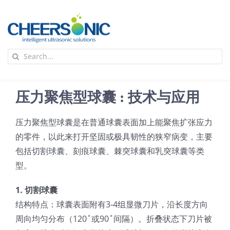
Skip
to
content
To
Search
Na
for:
首页
压力聚焦型球囊 : 技术与应用
应用
压力聚焦型球囊是在普通球囊表面加上能聚焦扩张应力
的零件，以此来打开坚固或极具韧性的狭窄病变，主要
超声波设备
包括切割球囊、刻痕球囊、棘突球囊和乳突球囊等类
型。
技术及原理
1. 切割球囊
结构特点：球囊表面附有3-4组显微刀片，沿长度方向
氢能技术科普
新闻
周向均匀分布（120˚或90˚间隔）。折叠状态下刀片被