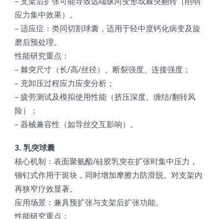
– 支架后扩张可能导致远端纵向变形或棘突翻转（削弱
应力集中效果）。
– 适应症：类同切割球囊，适用于轻中度钙化病变及旋
磨后预处理。
性能研究重点：
– 棘突尺寸（长/高/丝径）、断裂强度、连接强度；
– 充卸压过程应力应变分析；
– 疲劳测试及模拟使用性能（挤压深度、缠结/翻转风
险）；
– 器械兼容性（如导丝交互影响）。
3. 乳突球囊
核心机制：表面聚氨酯/硅胶乳突在扩张时集中压力，
铆钉式作用于斑块，同时增加摩擦力防滑脱。对支架内
再狭窄疗效显著。
应用场景：兼具预扩张与支架后扩张功能。
性能研究重点：