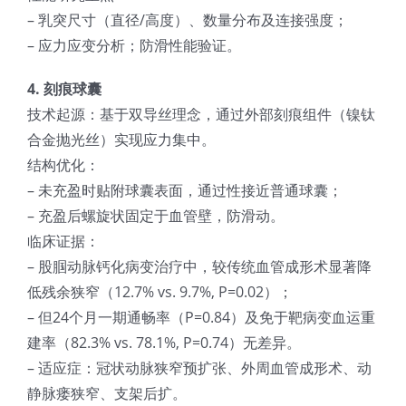
– 乳突尺寸（直径/高度）、数量分布及连接强度；
– 应力应变分析；防滑性能验证。
4. 刻痕球囊
技术起源：基于双导丝理念，通过外部刻痕组件（镍钛
合金抛光丝）实现应力集中。
结构优化：
– 未充盈时贴附球囊表面，通过性接近普通球囊；
– 充盈后螺旋状固定于血管壁，防滑动。
临床证据：
– 股腘动脉钙化病变治疗中，较传统血管成形术显著降
低残余狭窄（12.7% vs. 9.7%, P=0.02）；
– 但24个月一期通畅率（P=0.84）及免于靶病变血运重
建率（82.3% vs. 78.1%, P=0.74）无差异。
– 适应症：冠状动脉狭窄预扩张、外周血管成形术、动
静脉瘘狭窄、支架后扩。