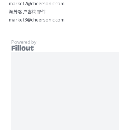
market2@cheersonic.com
海外客户咨询邮件
market3@cheersonic.com