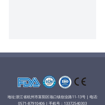
地址:浙江省杭州市富阳区场口镇创业路11-13号 | 电话:
0571-87910406 | 手机号：13372540303