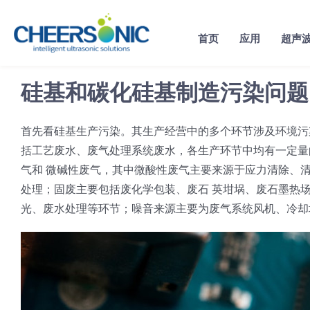
Skip
to
首页
应用
超声
content
硅基和碳化硅基制造污染问题
首先看硅基生产污染。其生产经营中的多个环节涉及环境污
括工艺废水、废气处理系统废水，各生产环节中均有一定量
气和 微碱性废气，其中微酸性废气主要来源于应力清除、
处理；固废主要包括废化学包装、废石 英坩埚、废石墨热
光、废水处理等环节；噪音来源主要为废气系统风机、冷却