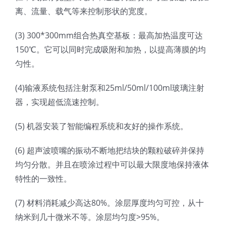
离、流量、载气等来控制形状的宽度。
超声波喷雾成型系统
(3) 300*300mm组合热真空基板：最高加热温度可达
150℃。它可以同时完成吸附和加热，以提高薄膜的均
流量
匀性。
双进液
(4)输液系统包括注射泵和25ml/50ml/100ml玻璃注射
器，实现超低流速控制。
耐化学腐蚀的喷嘴
(5) 机器安装了智能编程系统和友好的操作系统。
(6) 超声波喷嘴的振动不断地把结块的颗粒破碎并保持
喷嘴兼容性
均匀分散。并且在喷涂过程中可以最大限度地保持液体
特性的一致性。
(7) 材料消耗减少高达80%。涂层厚度均匀可控，从十
纳米到几十微米不等。涂层均匀度>95%。