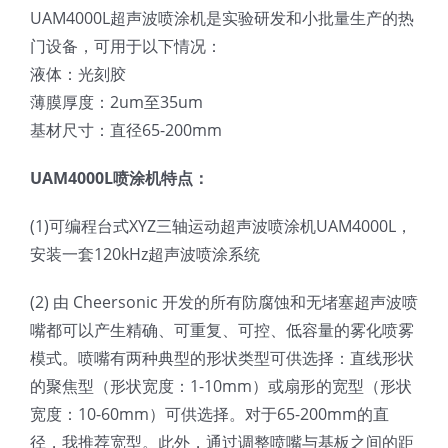
UAM4000L超声波喷涂机是实验研发和小批量生产的热
光伏技术科普
联系我们
门设备，可用于以下情况：
液体：光刻胶
锂电技术科普
关于我们
薄膜厚度：2um至35um
基材尺寸：直径65-200mm
半导体技术科普
中文
UAM4000L喷涂机特点：
医疗器械技术科普
中文
(1)可编程台式XYZ三轴运动超声波喷涂机UAM4000L，
安装一套120kHz超声波喷涂系统
粉体行业技术科普
ENGLISH
(2) 由 Cheersonic 开发的所有防腐蚀和无堵塞超声波喷
嘴都可以产生精确、可重复、可控、低容量的雾化喷雾
超声波喷涂原理
模式。喷嘴有两种典型的形状类型可供选择：直线形状
的聚焦型（形状宽度：1-10mm）或扇形的宽型（形状
宽度：10-60mm）可供选择。对于65-200mm的直
喷涂的影响因素
径，我推荐宽型。此外，通过调整喷嘴与基板之间的距