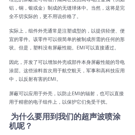
光伏技术科普
联系我们
铝，铜，银或金）制成的无缝球体中。当然，这将是完
全不切实际的，更不用说价格了。
锂电技术科普
关于我们
实际上，组件外壳通常是注塑成型的，以提供轻便、便
宜的零件。该零件可以很简单的被制成所需的任何的形
半导体技术科普
中文
状。但是，塑料没有屏蔽性能。EMI可以直接通过。
因此，开发了可以增加外壳或部件本身屏蔽性能的导电
医疗器械技术科普
中文
涂层。这些涂料首次用于航空航天，军事和高科技应用
中，以反射有害的EMI。
粉体行业技术科普
ENGLISH
屏蔽可以应用于外壳，以防止EMI的辐射，也可以直接
用于精密的电子组件上，以保护它们免受干扰。
超声波喷涂原理
为什么要用到我们的超声波喷涂
机呢？
喷涂的影响因素