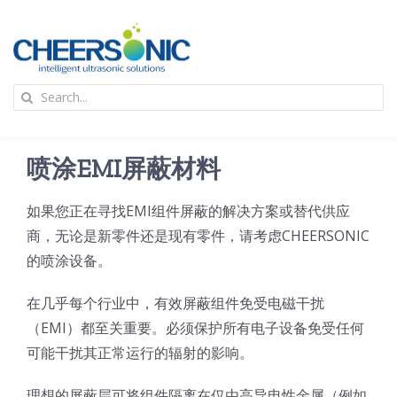
Skip
to
content
To
Search
Na
for:
首页
喷涂EMI屏蔽材料
应用
如果您正在寻找EMI组件屏蔽的解决方案或替代供应
商，无论是新零件还是现有零件，请考虑CHEERSONIC
超声波设备
的喷涂设备。
技术及原理
在几乎每个行业中，有效屏蔽组件免受电磁干扰
（EMI）都至关重要。必须保护所有电子设备免受任何
可能干扰其正常运行的辐射的影响。
氢能技术科普
新闻
理想的屏蔽层可将组件隔离在仅由高导电性金属（例如