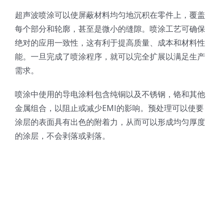
超声波喷涂可以使屏蔽材料均匀地沉积在零件上，覆盖
超声波喷雾成型系统
每个部分和轮廓，甚至是微小的缝隙。喷涂工艺可确保
绝对的应用一致性，这有利于提高质量、成本和材料性
流量
能。一旦完成了喷涂程序，就可以完全扩展以满足生产
需求。
双进液
喷涂中使用的导电涂料包含纯铜以及不锈钢，铬和其他
金属组合，以阻止或减少EMI的影响。预处理可以使要
耐化学腐蚀的喷嘴
涂层的表面具有出色的附着力，从而可以形成均匀厚度
的涂层，不会剥落或剥落。
喷嘴兼容性