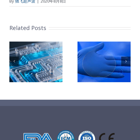
By
驰飞超声波
|
2020年8月8日
Related Posts
：
样
PET石墨烯保
超声波喷涂
护膜特性和应
TiO₂涂层
着
用
垒