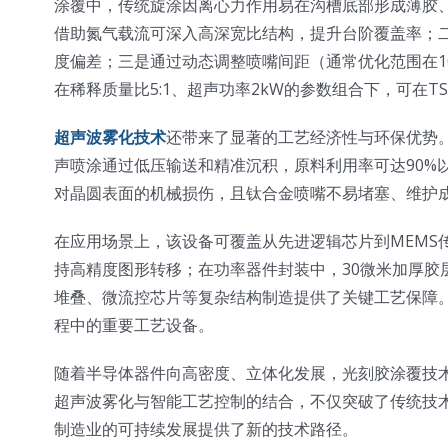
涂覆中，传统旋涂因离心力作用易在沟槽底部形成薄胶
借助氮气载流可深入高深宽比结构，提升台阶覆盖率；
度偏差；三是通过动态调整喷嘴间距（通常优化范围在1
在稀释质量比5:1、超声功率2kW的参数组合下，可在
超声波雾化技术
还带来了显著的工艺经济性与环保优势。
声喷涂通过低压输送和精准沉积，原料利用率可达90%
对晶圆表面的机械损伤，且钛合金喷嘴不易堵塞、维护
在应用场景上，该设备可覆盖从先进逻辑芯片到MEMS
持高精度图形转移；在功率器件封装中，30微米加厚胶层
堆叠、微流控芯片等复杂结构制造提供了关键工艺保障
程中的重要工艺设备。
随着半导体器件向高密度、立体化发展，光刻胶涂覆技术
超声波雾化与智能工艺控制的结合，不仅突破了传统技
制造业的可持续发展提供了新的技术路径。