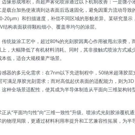
、边缘形成堆积，而超声雾化喷涂通过以下机制改善：一是微小
二是载台加热使液滴到达表面后迅速固化，避免因重力流动导致
0-20μm）和扫描速度，补偿不同区域的形貌差异。某研究显示
TSV结构表面获得颗粒细小、覆盖率均匀的涂层。
传统旋涂工艺中，超过80%的光刻胶因离心作用被甩出浪费，
以上，大幅降低了有机材料消耗。同时，其非接触式喷涂方式减
成本低，适合大规模量产场景。
传感器的多元化需求：在7nm以下先进制程中，50纳米超薄胶层
可满足厚胶光刻需求；而对高低起伏表面的适配能力，则为3D 
。这种全场景适配性，使其成为半导体制造从平面向三维架构转
正从“平面均匀性”向“三维一致性”升级。喷涂式光刻胶涂覆机通
术的物理局限，更通过材料利用率提升和工艺兼容性拓展，为半