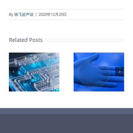
By
驰飞超声波
|
2020年12月29日
Related Posts
：
样
PET石墨烯保
超声波喷涂
护膜特性和应
TiO₂涂层
着
用
垒