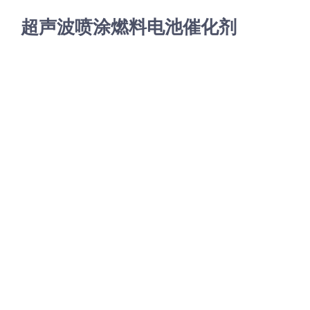
超声波喷涂燃料电池催化剂
超声波喷雾成型系统
流量
双进液
耐化学腐蚀的喷嘴
喷嘴兼容性