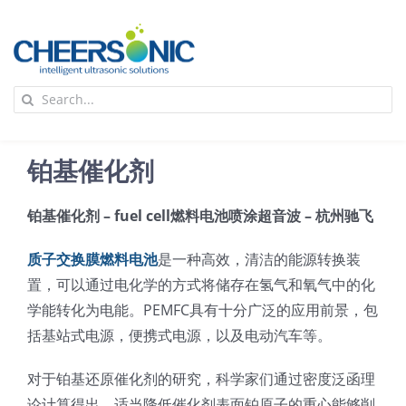
Skip
to
content
To
Search
Na
for:
首页
铂基催化剂
应用
铂基催化剂 – fuel cell燃料电池喷涂超音波 – 杭州驰飞
超声波设备
质子交换膜燃料电池
是一种高效，清洁的能源转换装
置，可以通过电化学的方式将储存在氢气和氧气中的化
技术及原理
学能转化为电能。PEMFC具有十分广泛的应用前景，包
括基站式电源，便携式电源，以及电动汽车等。
氢能技术科普
新闻
对于铂基还原催化剂的研究，科学家们通过密度泛函理
论计算得出，适当降低催化剂表面铂原子的重心能够削