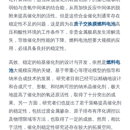
光伏技术科普
联系我们
弱铂与含氧中间体的结合能，从而加快反应中间体的脱
附来提高催化剂的活性。但是这些合金催化剂通常存在
稳定性不足的问题，这是因为在
质子交换膜燃料电池
高
锂电技术科普
关于我们
压和酸性环境的工作条件下，非贵金属极易发生溶解流
失，导致催化剂性能的下降。燃料电池想要大规模的应
半导体技术科普
中文
用，必须具备良好的稳定性。
高效、稳定的铂基催化剂的设计与开发，依然是
燃料电
医疗器械技术科普
中文
池
大规模应用的关键。基于带重心等理论模型的指导和
纳米合成技术的发展， 研究者目前已经可以精确地设计
粉体行业技术科普
ENGLISH
和合成尺寸、形貌、和结构可控的纳米晶催化剂，极大
地提高了催化剂的氧还原活性，取得了十分突出的成
果。另一 方面，研究者们也提出了若干策略提高催化剂
超声波喷涂原理
的稳定性，包括过渡金属掺杂、原子排布有序化调控以
及物理限域等方法，也取得了一定的成效。然而，相比
喷涂的影响因素
于活性，催化剂稳定性研究还存在较大的拓展空间。