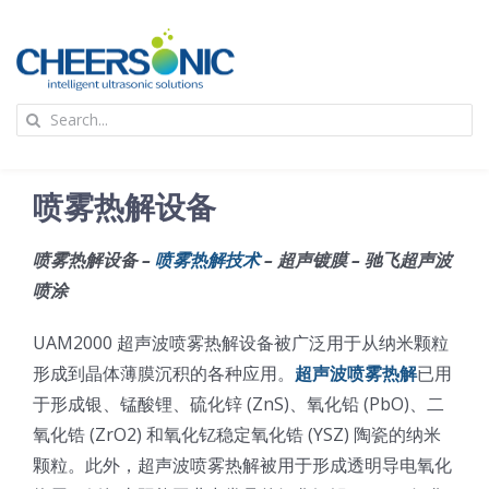
Skip
to
content
To
Search
Na
for:
首页
喷雾热解设备
应用
喷雾热解设备 –
喷雾热解技术
– 超声镀膜 – 驰飞超声波
喷涂
超声波设备
UAM2000 超声波喷雾热解设备被广泛用于从纳米颗粒
技术及原理
形成到晶体薄膜沉积的各种应用。
超声波喷雾热解
已用
于形成银、锰酸锂、硫化锌 (ZnS)、氧化铅 (PbO)、二
氧化锆 (ZrO2) 和氧化钇稳定氧化锆 (YSZ) 陶瓷的纳米
氢能技术科普
新闻
颗粒。此外，超声波喷雾热解被用于形成透明导电氧化