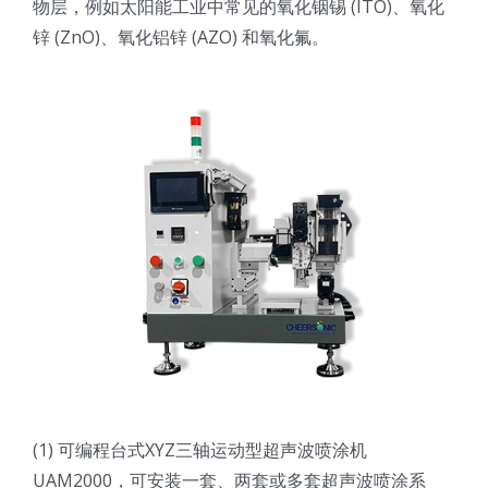
物层，例如太阳能工业中常见的氧化铟锡 (ITO)、氧化
光伏技术科普
联系我们
锌 (ZnO)、氧化铝锌 (AZO) 和氧化氟。
锂电技术科普
关于我们
半导体技术科普
中文
医疗器械技术科普
中文
粉体行业技术科普
ENGLISH
超声波喷涂原理
(1) 可编程台式XYZ三轴运动型超声波喷涂机
喷涂的影响因素
UAM2000，可安装一套、两套或多套超声波喷涂系