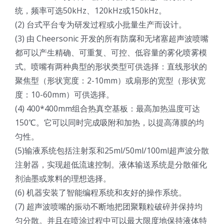
统，频率可选50kHz、120kHz或150kHz。
超声波喷雾成型系统
(2) 台式平台专为研发过程或小批量生产而设计。
(3) 由 Cheersonic 开发的所有防腐和无堵塞超声波喷嘴
流量
都可以产生精确、可重复、可控、低容量的雾化喷雾模
式。喷嘴有两种典型的形状类型可供选择：直线形状的
聚焦型（形状宽度：2-10mm）或扇形的宽型（形状宽
双进液
度：10-60mm）可供选择。
(4) 400*400mm组合热真空基板：最高加热温度可达
耐化学腐蚀的喷嘴
150℃。它可以同时完成吸附和加热，以提高薄膜的均
匀性。
(5)输液系统包括注射泵和25ml/50ml/100ml超声波分散
喷嘴兼容性
注射器，实现超低流速控制。液体输送系统是分散催化
剂油墨或浆料的理想选择。
(6) 机器安装了智能编程系统和友好的操作系统。
(7) 超声波喷嘴的振动不断地把团聚颗粒破碎并保持均
匀分散。并且在喷涂过程中可以最大限度地保持液体特