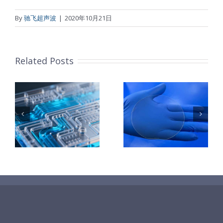
By
驰飞超声波
|
2020年10月21日
Related Posts
：
样
PET石墨烯保
超声波喷涂
护膜特性和应
TiO₂涂层
着
用
垒