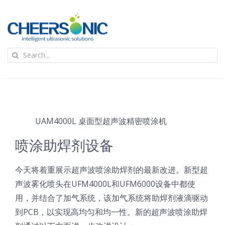
Skip
to
content
To
Search
Na
for:
首页
应用
UAM4000L 桌面型超声波精密喷涂机
超声波设备
喷涂助焊剂设备
今天将着重展示超声波喷涂助焊剂的最新改进。新型超
技术及原理
声波雾化喷头在UFM4000L和UFM6000设备中都使
用，并结合了加气系统，该加气系统将助焊剂液滴驱动
氢能技术科普
新闻
到PCB，以实现高均匀和均一性。新的超声波喷涂助焊