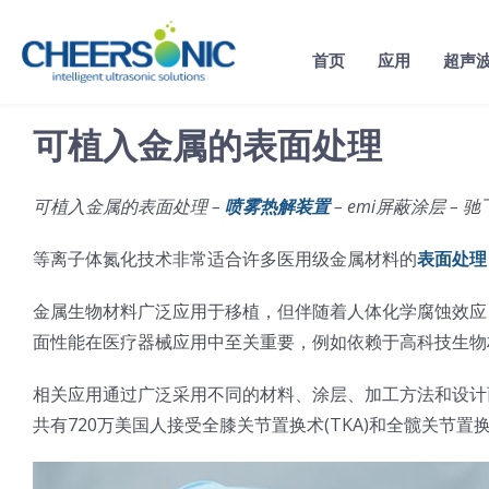
Skip
to
首页
应用
超声
content
可植入金属的表面处理
可植入金属的表面处理 –
喷雾热解装置
– emi屏蔽涂层 –
等离子体氮化技术非常适合许多医用级金属材料的
表面处理
金属生物材料广泛应用于移植，但伴随着人体化学腐蚀效应
面性能在医疗器械应用中至关重要，例如依赖于高科技生物
相关应用通过广泛采用不同的材料、涂层、加工方法和设计而
共有720万美国人接受全膝关节置换术(TKA)和全髋关节置换