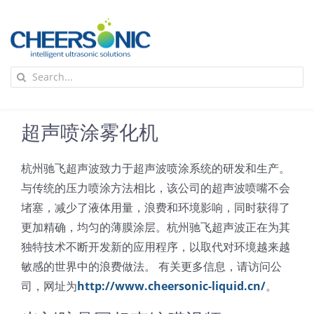
Skip
to
content
To
Search
Na
for:
首页
超声喷涂雾化机
应用
杭州驰飞超声波致力于超声波喷涂系统的研发和生产。
与传统的压力喷涂方法相比，该公司的超声波喷嘴不会
超声波设备
堵塞，减少了液体用量，浪费和环境影响，同时获得了
更加精确，均匀的薄膜涂层。杭州驰飞超声波正在为其
技术及原理
独特技术不断开发新的应用程序，以取代对环境越来越
敏感的世界中的浪费做法。 有关更多信息，请访问公
氢能技术科普
司，网址为
http://www.cheersonic-liquid.cn/
。
新闻