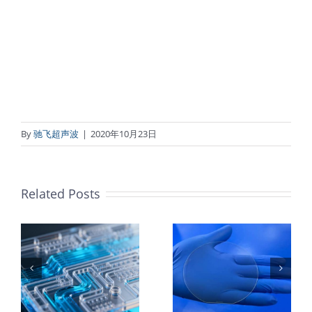
By
驰飞超声波
|
2020年10月23日
Related Posts
：
样
PET石墨烯保
超声波喷涂
护膜特性和应
TiO₂涂层
着
用