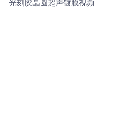
光刻胶晶圆超声镀膜视频
光伏技术科普
联系我们
锂电技术科普
关于我们
半导体技术科普
中文
医疗器械技术科普
中文
粉体行业技术科普
ENGLISH
超声波喷涂原理
喷涂的影响因素