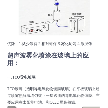
光伏技术科普
联系我们
锂电技术科普
关于我们
半导体技术科普
中文
优势：1.减少浪费 2.相对环保 3.雾化均匀 4.涂层薄
医疗器械技术科普
中文
超声波雾化喷涂在玻璃上的应
用：
粉体行业技术科普
ENGLISH
一.TCO导电玻璃
超声波喷涂原理
TCO玻璃（透明导电氧化物镀膜玻璃）在平板玻璃上通
过喷雾热解法均匀镀上一层透明的导电氧化物薄膜。主
喷涂的影响因素
要应用在太阳能电池、和OLED屏幕领域。