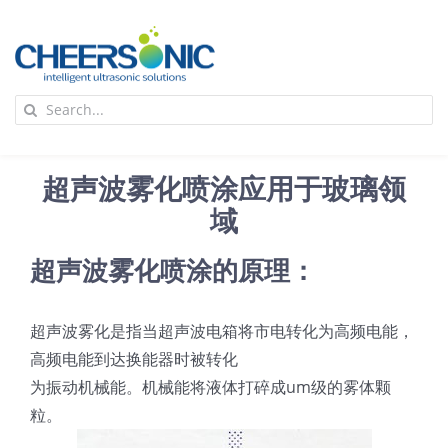
Skip
to
content
To
Search
Na
for:
首页
超声波雾化喷涂应用于玻璃领
应用
域
超声波雾化喷涂的原理：
超声波设备
超声波雾化是指当超声波电箱将市电转化为高频电能，
技术及原理
高频电能到达换能器时被转化
为振动机械能。机械能将液体打碎成um级的雾体颗
氢能技术科普
新闻
粒。