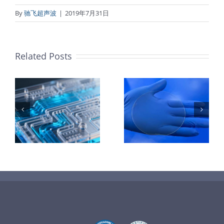
By
驰飞超声波
|
2019年7月31日
Related Posts
：
样
PET石墨烯保
超声波喷涂
护膜特性和应
TiO₂涂层
着
用
垒