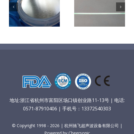
超声波喷涂机
机
超声波喷涂机
超声波喷雾成型系统
喷涂电池隔膜
镜
喷涂导尿包
材料
流量
双进液
耐化学腐蚀的喷嘴
喷嘴兼容性
地址:浙江省杭州市富阳区场口镇创业路11-13号 | 电话:
0571-87910406 | 手机号：13372540303
© Copyright 1998 - 2026 | 杭州驰飞超声波设备有限公司 |
Powered by Cheersonic