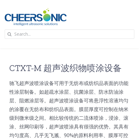
Skip
to
content
To
Search
Na
for:
首页
应用
CTXT-M 超声波织物喷涂设备
驰飞超声波喷涂设备可用于无纺布或纺织品表面的功能
超声波设备
性涂层制备。如超疏水涂层、抗菌涂层、防水防油涂
层、阻燃涂层等。超声波喷涂设备可将悬浮性溶液均匀
技术及原理
的涂覆在无纺布和纺织品表面。膜层厚度可控制在纳米
级到微米级之间。相比较传统的二流体喷涂，浸涂、滚
氢能技术科普
新闻
涂、丝网印刷等，超声波喷涂具有很强的优势。其具有
均匀度高、几乎无飞溅、90%的原料利用率、膜厚可控