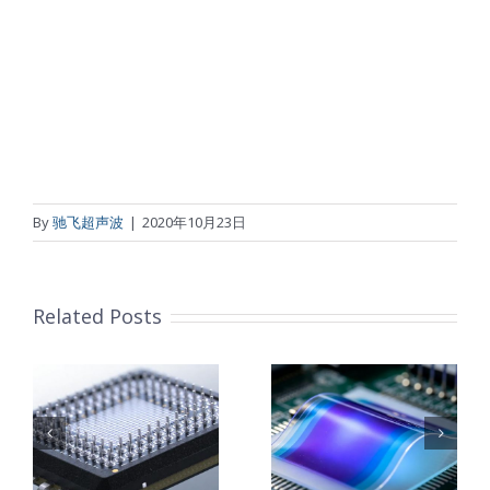
By
驰飞超声波
|
2020年10月23日
Related Posts
柔性薄膜光致
改
变色膜制备 超
钛基钌铱阳极
子
声波喷涂工艺
超声波涂覆解
能
原理及应用研
决方案