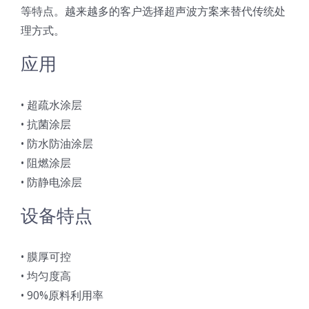
等特点。越来越多的客户选择超声波方案来替代传统处
光伏技术科普
联系我们
理方式。
应用
锂电技术科普
关于我们
• 超疏水涂层
半导体技术科普
中文
• 抗菌涂层
• 防水防油涂层
医疗器械技术科普
中文
• 阻燃涂层
• 防静电涂层
粉体行业技术科普
ENGLISH
设备特点
超声波喷涂原理
• 膜厚可控
• 均匀度高
喷涂的影响因素
• 90%原料利用率