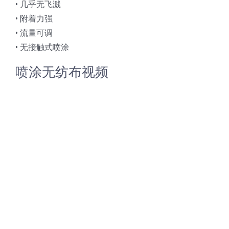
• 几乎无飞溅
• 附着力强
超声波喷雾成型系统
• 流量可调
• 无接触式喷涂
流量
喷涂无纺布视频
双进液
耐化学腐蚀的喷嘴
喷嘴兼容性