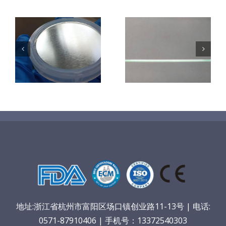
超声波喷涂机
机
超声波喷涂机
喷涂电池隔膜
镜
喷涂导尿包
材料
地址:浙江省杭州市富阳区场口镇创业路11-13号 | 电话:
0571-87910406 | 手机号：13372540303