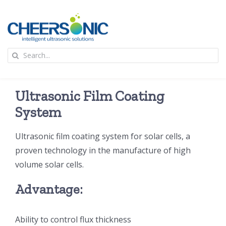
Skip
to
content
To
Search
Na
for:
首页
Ultrasonic Film Coating
应用
System
Ultrasonic film coating system for solar cells, a
超声波设备
proven technology in the manufacture of high
volume solar cells.
技术及原理
Advantage:
氢能技术科普
新闻
Ability to control flux thickness