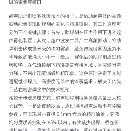
级的重要突破口。
光伏技术科普
联系我们
超声助焊剂喷雾涂覆技术的核心，是借助超声波的高频
振动能量实现助焊剂的雾化与精准喷射。其工作原理可
锂电技术科普
关于我们
分为三个关键步骤：首先，助焊剂在压力作用下进入超
声雾化装置；其次，超声波发生器产生高频振动，将助
半导体技术科普
中文
焊剂击碎成微米级的均匀雾滴，避免传统喷雾因压力不
均导致的液滴大小不一；最后，雾化后的助焊剂通过精
医疗器械技术科普
中文
密喷嘴，在气流控制下精准覆盖焊接区域，且雾滴附着
力强，不易出现流淌或堆积现象。这种原理决定了其能
适配微小焊点、高密度元器件的涂覆需求，解决了传统
粉体行业技术科普
ENGLISH
工艺在精密焊接中的技术瓶颈。
相较于传统涂覆方式，超声助焊剂喷雾涂覆具备三大核
超声波喷涂原理
心优势。一是涂覆精度高，通过调控超声波频率与喷嘴
参数，可实现最小直径 0.1mm 焊点的精准涂覆，雾滴
均匀度误差控制在 ±5% 以内，有效减少虚焊、桥连等
喷涂的影响因素
焊接缺陷；二是效率与经济性兼顾，雾化过程无多余损