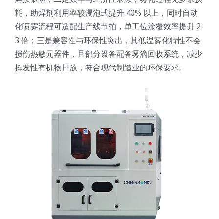
耗，助焊剂利用率较浸泡式提升 40% 以上，同时自动
超声波喷雾成型系统
化喷雾流程可适配生产线节拍，单工位涂覆效率提升 2-
3 倍；三是兼容性与环保性突出，其低温雾化特性不会
流量
损伤热敏元器件，且部分设备配备雾滴回收系统，减少
挥发性有机物排放，符合现代制造业的环保要求。
双进液
耐化学腐蚀的喷嘴
喷嘴兼容性