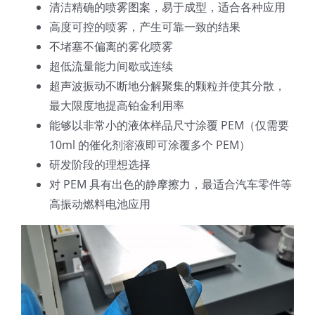
清洁精确的喷雾图案，易于成型，适合各种应用
光伏技术科普
联系我们
高度可控的喷雾，产生可靠一致的结果
不堵塞不偏离的雾化喷雾
锂电技术科普
关于我们
超低流量能力间歇或连续
超声波振动不断地分解聚集的颗粒并使其分散，
最大限度地提高铂金利用率
半导体技术科普
中文
能够以非常小的液体样品尺寸涂覆 PEM（仅需要
10ml 的催化剂溶液即可涂覆多个 PEM）
医疗器械技术科普
中文
研发阶段的理想选择
对 PEM 具有出色的静摩擦力，最适合汽车零件等
粉体行业技术科普
ENGLISH
高振动燃料电池应用
超声波喷涂原理
喷涂的影响因素