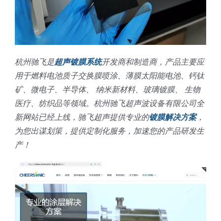
超声波喷雾成型系统
流量
杭州驰飞是
超声镀膜系统
开发商和制造商，产品主要应
用于燃料电池质子交换膜喷涂、薄膜太阳能电池、钙钛
双进液
矿、微电子、半导体、 纳米新材料、玻璃镀膜、 生物
医疗、纺织品等领域。杭州驰飞超声波设备有限公司全
新网站已经上线，驰飞超声提供专业的
镀膜解决方案
，
耐化学腐蚀的喷嘴
为您出谋划策，提供定制化服务，加速您的产品研发生
产！
喷嘴兼容性