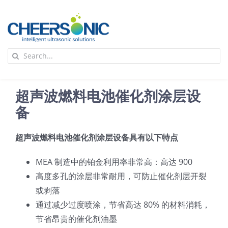
Skip
to
content
To
Search
Na
for:
首页
超声波燃料电池催化剂涂层设
应用
备
超声波燃料电池催化剂涂层设备具有以下特点
超声波设备
MEA 制造中的铂金利用率非常高：高达 900
技术及原理
高度多孔的涂层非常耐用，可防止催化剂层开裂
或剥落
通过减少过度喷涂，节省高达 80% 的材料消耗，
氢能技术科普
新闻
节省昂贵的催化剂油墨