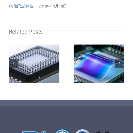
By
驰飞超声波
|
2018年10月18日
Related Posts
柔性薄膜光致
改
变色膜制备 超
钛基钌铱阳极
子
声波喷涂工艺
超声波涂覆解
能
原理及应用研
决方案
究