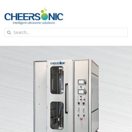
Skip
to
content
To
Search
Na
for:
首页
应用
超声波设备
技术及原理
氢能技术科普
新闻