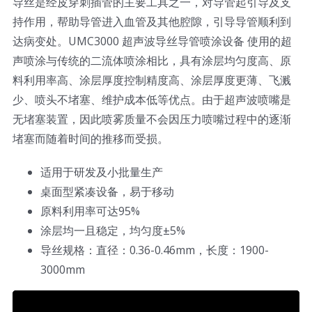
导丝是经皮穿刺插管的主要工具之一，对导管起引导及支
持作用，帮助导管进入血管及其他腔隙，引导导管顺利到
达病变处。UMC3000 超声波导丝导管喷涂设备 使用的超
声喷涂与传统的二流体喷涂相比，具有涂层均匀度高、原
料利用率高、涂层厚度控制精度高、涂层厚度更薄、飞溅
少、喷头不堵塞、维护成本低等优点。由于超声波喷嘴是
无堵塞装置，因此喷雾质量不会因压力喷嘴过程中的逐渐
堵塞而随着时间的推移而受损。
适用于研发及小批量生产
桌面型紧凑设备，易于移动
原料利用率可达95%
涂层均一且稳定，均匀度±5%
导丝规格：直径：0.36-0.46mm，长度：1900-
3000mm