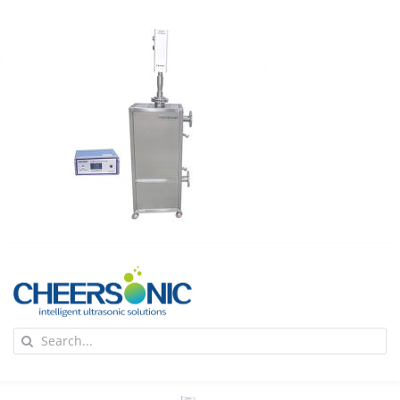
Skip
to
content
To
Search
Na
for:
首页